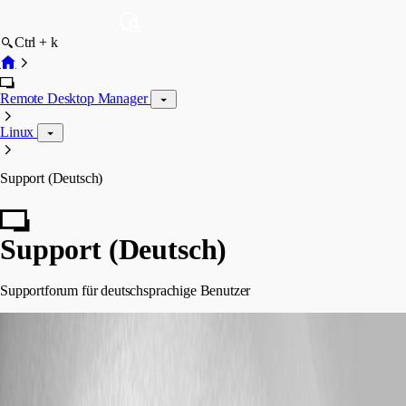
Ctrl + k
Remote Desktop Manager
Linux
Support (Deutsch)
Support (Deutsch)
Supportforum für deutschsprachige Benutzer
infodevolutions
posted 8 days ago
Aktivitätsliste plötzlich nur nohc mit "EntryXWasOpened" oder Closed
anstatt der richtige Eintrag