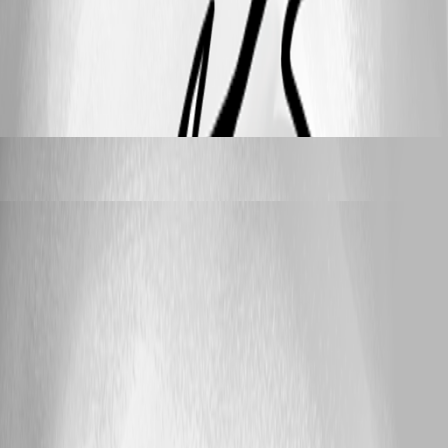
246
3
mike_s
replied 6 months ago
kmdkeen
posted a year ago
Resolved
Host Object Click Action in Linux
Hallo und guten Tag, wir nutzen RDM bisher vorranging unter
Windows. Jetzt haben wir erste Arbeitsplätze mit macOS & Linux im
Einsatz und testen dort den RDM. Dabei fällt vor allem auf, dass sich
der RDM beim Doppelklick auf ein Host-Objekt anders verhält als
Windows. Unter Windows wird dann entweder ein Subobjekt geöffnet
oder die Templates angeboten. Unter Linux passiert einfach nichts.
Wählt man über das Kontextmenü allerdings "Open with Parameters >
Open with template..." kann man ganz einfach ein Template auswählen