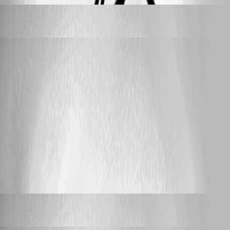
infodevolutions
replied 4 days ago
mlusignani
posted 3 months ago
Login unter Kubuntu in die Online Dienste
@alle Ich kann mein RDM nicht unter Linux mit dem Devolutions
Account verbinden. Ich klicke auf Login, die Anmeldung selbst
funktioniert. Allerdings findet kein Redirect in die Applikation statt. Wie
kann ich das Problem lösen?
149
5
Carl Marien
replied 3 months ago