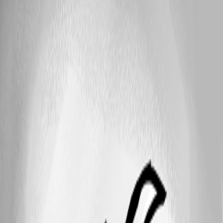
mike_s
posted 7 years ago
Resolved
"Wiedergabe" Liste automatisch starten
Ich habe das Feature der "Wiedergabe" Liste nun auch entdeckt und
finde es auch gut. Allerdings wäre es schön wenn das Fenster das man
bestätigen muss sich a) nicht nur im Hintergrund aufbaut und ich es erst
hervorholen muss bzw. in der Taskleiste anklicken damit ich es sehe und
b) es auch automatisch starten würde :-) Gibt es diese Funktionen ?
Gruss und Danke, Mike PS: ich nutze die neueste aktuellste Version
Stand heute 2.2.26 :)
Recommended Answer
6 months ago
Hallo, das Fenster im Hintergrund kann ich nicht bestätigen, aber das
automatische Starten ohne zu bestätigen funktioniert bereits jetzt schon -
zu finden unter Bearbeiten => Wiedergabelistenverwaltung => Beim
Start bestätigen deaktivieren und die gewünschte Wiedergabeliste
auswählen: [image] LG, Min