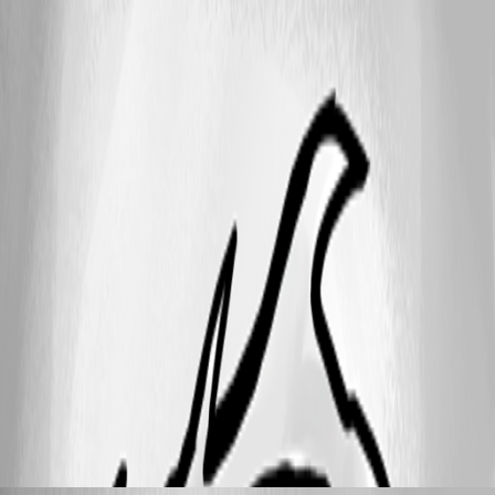
und die Verbindung starten. Fehlt das "Feature" unter Linux einfach
komplett? Muss das aktiviert werden? Oder stoßen wir hier auf einen
Bug? Viele Grüße!
Recommended Answer
a year ago
Ich hätte da ein Update: Mit der Flatpak Version 2025.x funktioniert die
Funktion. Mit der .deb-Version 2024.3 hingegen nicht. Anschließend
habe ich mal das flatpak in Version 2024.3.2.13 gedowngraded und
siehe da: Gleiches Fehlerbild! Scheint als ein Bug in Version
2024.3.2.13 zu sein. Da die 2025er Version aber scheinbar gut mit
unserem 2024.3 DVLS funktioniert wird für mich für den Moment die
Lösung sein, einfach die aktuelle Version zu nutzen. Besten Dank!
451
10