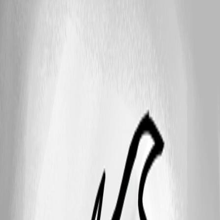
Hallo zusammen, ich habe die ganze Zeit Windows genutzt und bin nun
auf Linux, Fedora umgestiegen. Gesynct ist über die Cloud. Nun habe
ich seit der Zeit, wobei es auch Updates gab, in beiden Systemen,
Windows als auch Linux, nur noch Einträge wie "Standard Tresor
EntryXWasClosed" oder "... EntryYWasOpned" anstatt den richtigen
Namen des Eintrags. Somit lässt sich wahnsinnig schwer feststellen, was
man wann gemacht hat, ohne alle Verbindungen manuell nach den Log
abzusuchen. Was ich ebenso schade finde ist, dass seit dem Umstieg auf
den Cloud Sync ich nicht mehr bei der Aktivitätsliste auf den
Ordnerpfad suchen kann. Ich habe die Ordnerstruktur "Kunde1 - Server
- Server1" und "Kunde2 - Server - Server1". Ich konnte vorher immer
suchen nach dem Ordner, also "Kunde1" und er zeigte mir alle Einträge
ausschließlich von Kunde1 an im Aktivitätsfenster. Zusätzlich konnte ich
noch nach dem Namen des Eintrags suchen. Nun gibt es nur noch die
"Message" nach der ich suchen kann. Der Reiter "Folder" wird zwar
angezeigt, ist aber leer und es gibt auch keinen Filter. Ebenso
funktioniert unter Linux nicht die Sortierung nach "Log date", dass die
neusten Einträge oben stehen. Es passiert einfach gar nichts, wenn man
versucht anders herum zu sortieren. [image]
29
2