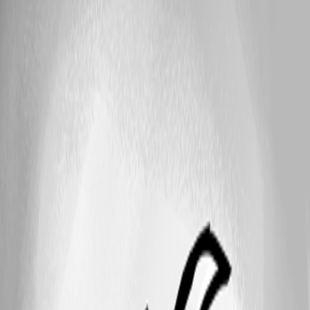
kmdkeen
replied a year ago
25
1 - 4 of 4 items