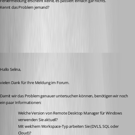
Fehlermeldung erscheint keine, es passiert einfach gar nichts.
Kennt das Problem jemand?
Portable Remote Desktop Manager version | Devolutions RDM |
Devolutions Documentation
All Comments (13)
Oldest first
Alexis Geller Peiro
Published a month ago
Hallo Selina,
vielen Dank für Ihre Meldung im Forum.
Damit wir das Problem genauer untersuchen können, benötigen wir noch 
ein paar Informationen:
Welche Version von Remote Desktop Manager für Windows 
verwenden Sie aktuell?
Mit welchem Workspace-Typ arbeiten Sie (DVLS, SQL oder 
Cloud)?