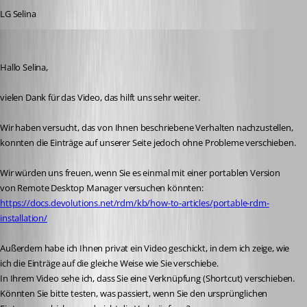
LG Selina
selinajung
Published a month ago
Hallo Selina,
vielen Dank für das Video, das hilft uns sehr weiter.
Wir haben versucht, das von Ihnen beschriebene Verhalten nachzustellen, 
konnten die Einträge auf unserer Seite jedoch ohne Probleme verschieben.
Wir würden uns freuen, wenn Sie es einmal mit einer portablen Version 
von Remote Desktop Manager versuchen könnten: 
https://docs.devolutions.net/rdm/kb/how-to-articles/portable-rdm-
installation/
Außerdem habe ich Ihnen privat ein Video geschickt, in dem ich zeige, wie 
ich die Einträge auf die gleiche Weise wie Sie verschiebe.
In Ihrem Video sehe ich, dass Sie eine Verknüpfung (Shortcut) verschieben. 
Könnten Sie bitte testen, was passiert, wenn Sie den ursprünglichen 