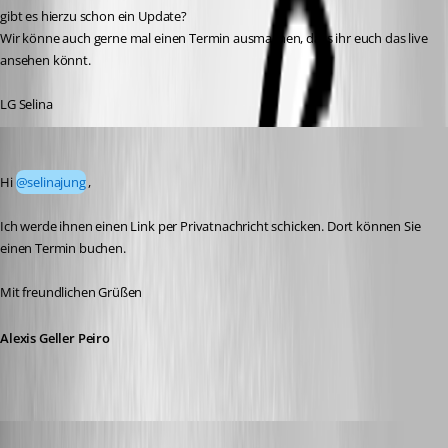
gibt es hierzu schon ein Update?
Wir könne auch gerne mal einen Termin ausmachen, dass ihr euch das live 
ansehen könnt.
LG Selina
Alexis Geller Peiro
Published a month ago
Hi 
@selinajung
,
Ich werde ihnen einen Link per Privatnachricht schicken. Dort können Sie 
einen Termin buchen.
Mit freundlichen Grüßen
Alexis Geller Peiro
Alexis Geller Peiro
Published 23 days ago