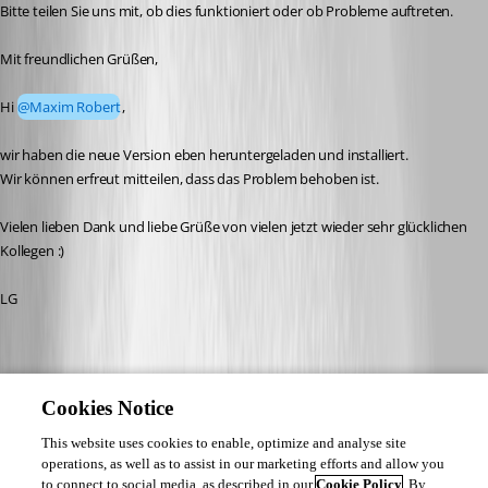
Bitte teilen Sie uns mit, ob dies funktioniert oder ob Probleme auftreten. 
Mit freundlichen Grüßen,
Hi 
@Maxim Robert
,
wir haben die neue Version eben heruntergeladen und installiert. 
Wir können erfreut mitteilen, dass das Problem behoben ist. 
Vielen lieben Dank und liebe Grüße von vielen jetzt wieder sehr glücklichen 
Kollegen :) 
LG 
A fix for this issue has been implemented in
version 2026.2.17.0
Cookies Notice
This website uses cookies to enable, optimize and analyse site
operations, as well as to assist in our marketing efforts and allow you
to connect to social media, as described in our
Cookie Policy
. By