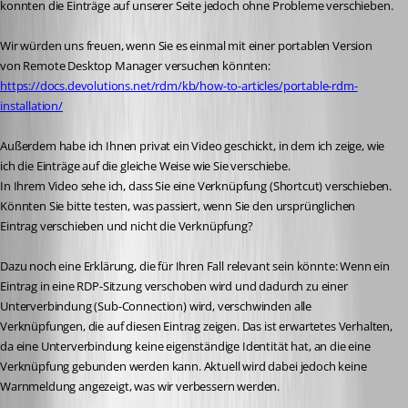
konnten die Einträge auf unserer Seite jedoch ohne Probleme verschieben.
Wir würden uns freuen, wenn Sie es einmal mit einer portablen Version 
von Remote Desktop Manager versuchen könnten: 
https://docs.devolutions.net/rdm/kb/how-to-articles/portable-rdm-
installation/
Außerdem habe ich Ihnen privat ein Video geschickt, in dem ich zeige, wie 
ich die Einträge auf die gleiche Weise wie Sie verschiebe.
In Ihrem Video sehe ich, dass Sie eine Verknüpfung (Shortcut) verschieben. 
Könnten Sie bitte testen, was passiert, wenn Sie den ursprünglichen 
Eintrag verschieben und nicht die Verknüpfung?
Dazu noch eine Erklärung, die für Ihren Fall relevant sein könnte: Wenn ein 
Eintrag in eine RDP-Sitzung verschoben wird und dadurch zu einer 
Unterverbindung (Sub-Connection) wird, verschwinden alle 
Verknüpfungen, die auf diesen Eintrag zeigen. Das ist erwartetes Verhalten, 
da eine Unterverbindung keine eigenständige Identität hat, an die eine 
Verknüpfung gebunden werden kann. Aktuell wird dabei jedoch keine 
Warnmeldung angezeigt, was wir verbessern werden.