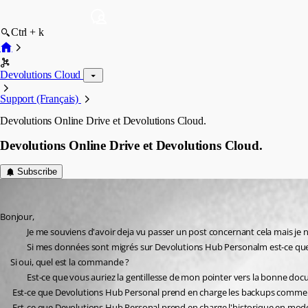
Ctrl + k
Devolutions Cloud
Support (Français)
Devolutions Online Drive et Devolutions Cloud.
Devolutions Online Drive et Devolutions Cloud.
Subscribe
sebastienboulianne
Published 2 years ago
Bonjour,
Je me souviens d'avoir deja vu passer un post concernant cela mais je n
Si mes données sont migrés sur Devolutions Hub Personalm est-ce qu
	 Si oui, quel est la commande ?
Est-ce que vous auriez la gentillesse de mon pointer vers la bonne do
	  Est-ce que Devolutions Hub Personal prend en charge les backups comme 
	  Est-ce que Devolutions Hub Personal prend en charge l'historique en mod