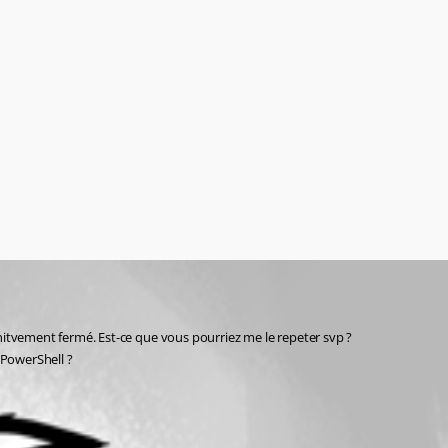
initvement fermé. Est-ce que vous pourriez me le repeter svp ?
PowerShell ?