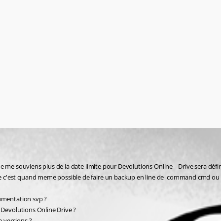
e me souviens plus de la date limite pour Devolutions Online    Drive sera déf
e c'est quand meme possible de faire un backup en line de  command cmd ou 
cumentation svp ?
Devolutions Online Drive ?
e versions ?