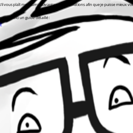
 s’il vous plaît me fournir davantage d’informations afin que je puisse mieux vo
onal, voici un guide détaillé :
l/