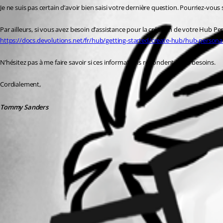
Je ne suis pas certain d’avoir bien saisi votre dernière question. Pourriez-vous
Par ailleurs, si vous avez besoin d’assistance pour la création de votre Hub Pers
https://docs.devolutions.net/fr/hub/getting-started/create-hub/hub-persona
N’hésitez pas à me faire savoir si ces informations répondent à vos besoins.
Cordialement,
Tommy Sanders