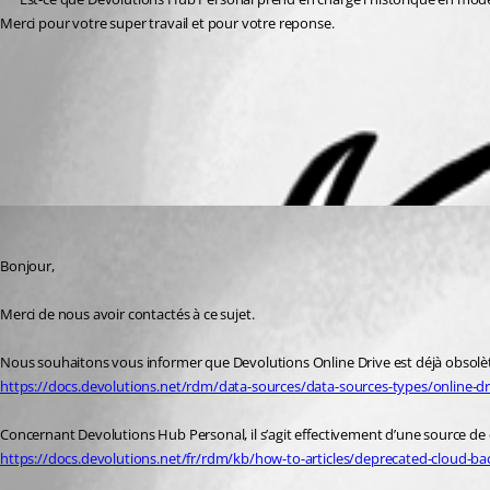
Merci pour votre super travail et pour votre reponse.
Créer votre Devolutions Hub Personal - Documentation Devolutions
Copie de sauvegarde nuagique dépréciée et migration vers Hub Perso
Devolutions Online Drive - Devolutions Documentation
All Comments (1)
Oldest first
Tommy Sanders
Published 2 years ago
Bonjour,
Merci de nous avoir contactés à ce sujet.
Nous souhaitons vous informer que Devolutions Online Drive est déjà obsolète
https://docs.devolutions.net/rdm/data-sources/data-sources-types/online-dr
Concernant Devolutions Hub Personal, il s’agit effectivement d’une source de
https://docs.devolutions.net/fr/rdm/kb/how-to-articles/deprecated-cloud-b