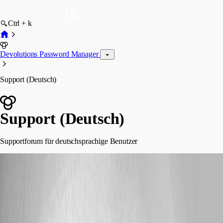
Ctrl + k
Devolutions Password Manager
Support (Deutsch)
Support (Deutsch)
Supportforum für deutschsprachige Benutzer
blue
posted 3 months ago
OTP-Migration in Devolutions Cloud Vault: Henne-Ei-Problem beim
Devolutions Account Login 🐣
Hallo, nach dem Update auf Workspace 2026.1 erscheint die Meldung,
dass der Authenticator-Bereich abgekündigt wird und OTPs in eine