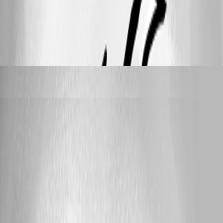
926
39
Sébastien Aubin
replied a year ago
traxler
posted a year ago
Winbox für MT - Kennwort wird in iOS Devolutions Password
Manager nicht angezeigt
Hallo! Ich habe mehrere Winbox Sitzungen in RDM konfiguriert. Wenn
ich diese am Handy iOS (18.4.1) in der Devolutions Workspace App
(2025.1.5) abfragen möchte, sehe ich keinen Benutzer und kein
Kennwort. Gibt es dazu eine Lösung? Danke.
336