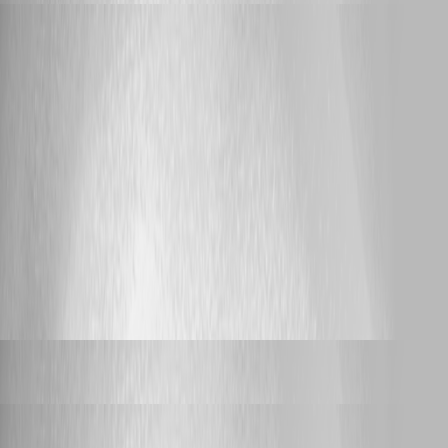
karstentoepfer
posted 10 months ago
Implemented
Dokumentation kann in der Windows App nicht erstellt werden
Hallo, wir nutzen gern den Bereich Dokumentation in der App aber
leider können wir neue Dokumentationen nur über die Webapp erstellen.
Ein Bearbeiten von vorhandenen Dokumentationen geht auch in der
Windows App aber aus meiner Sicht fehlt hier schlicht und einfach der
Button (bei den Anhängen ist der ja z.B. da). Freundliche Grüße Karsten
313
3
Dany Galarneau
replied 9 months ago
swenhuisman
posted a year ago