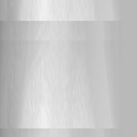
6
Nicolas Dufour
replied a year ago
jenstruckenbrodt
posted 2 years ago
Devolutions Password Manager keine Verbindung RDM
Hallo, mein Workspace Extension macht keine Verbindung mehr zu
Remote Desktop Manager mehr, obwohl ich nichts geändert habe. MFG
Jens [image] [image] [image]
586
8
Min Destens