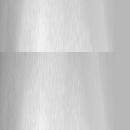
gibt in Workspace die anders sind als in Passwort Hub und dadurch
nicht gehen. Mit freundlichen Grüßen Alwin Schmidt
620
7
alwinschmidt
replied 4 years ago
25
1 - 10 of 10 items