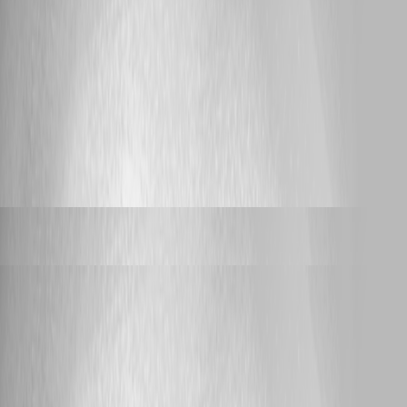
Chrome
Werden eigentlich geänderte Passwörter in Chrome automatisch auch in
Devolution geändert ?
245
2
Carl Marien
replied a year ago
sebastianmertens
posted 2 years ago
Devolutions Password Manager IOS DVLS Autofill keine Einträge
Hallo, bin seit kurzem am testen mit der Workspace App. Ich habe es
einmal mit einem Hub Personal sowie mit einem DVLS ausprobiert.
Hub Personal: Ich habe die Workspace App eingerichtet sowie in den
Einstellungen aktiviert. Wenn ich nun auf eine neue Webseite gehe um