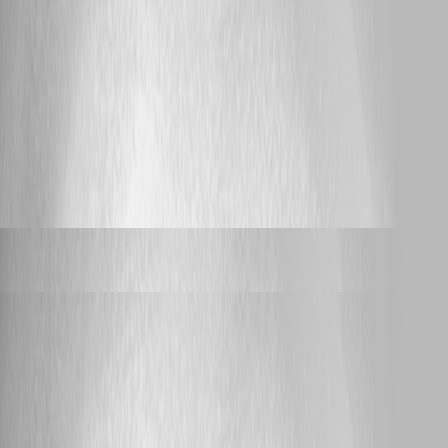
Hallo, wir haben seit letzter Woche Freitag massiv Probleme mit der
Workspace App. man wird sehr oft rausgeschmissen und muss sich neu
Einloggen Favoriten werden immer wieder gelöscht Default Tresor wird
zurückgesetzt An was könnte sowas liegen? Mit freundlichen Grüßen
Alwin Schmidt
500
4
Min Destens
replied 3 years ago
alwinschmidt
posted 4 years ago
Resolved
Health eines Tresors nicht gut und Passwörter unterschiedlich zu
Devolutions Cloud
Hallo, wir haben einen Tresor wo Health nicht gut Angezeigt wird was
kann man da machen? Mir ist auch aufgefallen das es Teils Passwörter