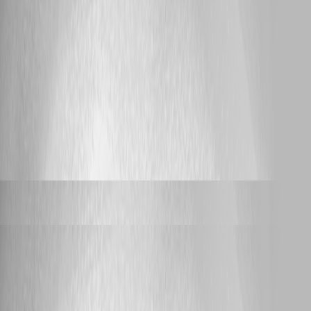
Devolutions Password Manager App 2023.3.2 - iOS 17.1.1
Workspace App crashed beim Anzeigen eines beliebigen Eintrages. iOS
17.1.1 iPhone 14 Pro Workspace App Version 2023.3.2 App deinstalliert
und aus App-Store neu heruntergeladen. Bereich neu hinzugefügt >
Einträge synchronisiert Eintrag ausgewählt > App schließt sich
automatisch
452
2
Sébastien Aubin
replied 3 years ago
alwinschmidt
posted 3 years ago
Implemented
Backlog
Devolutions Password Manager App hängt dauert zeigt nichts an loggt
sich aus