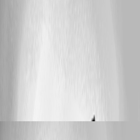
Datenquelle migriert werden sollen. Bei uns ergibt sich dadurch ein
Henne-Ei-Problem: Wir nutzen Devolutions Workspace Desktop
teilweise ausschließlich auf dem PC. Keine Mobile App. Der
Authenticator in Workspace war bisher unsere MFA-Methode für die
Anmeldung am Devolutions Account. Weitere OTP-Einträge (für andere
Dienste) liegen im Hub. Wenn wir die OTPs jetzt in den Hub Business
Vault migrieren und die Desktop App sich vom Hub trennt (was bisher
regelmäßig passiert), kommen wir nicht mehr an das OTP für die
Devolutions-Anmeldung. Weil es im Hub liegt, für den wir uns erst
einloggen müssten. Fragen: Wie ist dieses Szenario von Devolutions
vorgesehen? Was ist der empfohlene Fallback, wenn nur die Desktop
App genutzt wird? Sollte man den Devolutions-Account-OTP
grundsätzlich nicht in den Hub migrieren, sondern in einer separaten
Authenticator-App (z.B. Microsoft Authenticator) belassen? Danke für
eine Einschätzung.
178
5
Dany Galarneau
replied 3 months ago