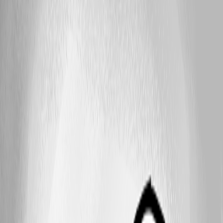
das PW einzupeichern, klicke ich auf das "Passwörter" in der
angezeigten Tastatur auf dem iPad und es öffnet sich die Workspace App
als Fenster. Da noch nichts hinterlegt ist klicke ich auf "Add" und ich
soll dann einen Space auswählen, allerdings wird mit keiner angezeigt.
Wenn ich die Webseite über die Weboberfläche des Personal Hub
hinzufüge, funktioniert das automatische BN/KW ausfüllen dann aber.
Muss dieser Space extra angelegt werden, oder hat es einen anderen
Grund warum innerhalb des Vorgangs kein PW hinzugefügt werden
kann? DVLS: Ich habe die Workspace App eingerichtet sowie in den
Einstellungen aktiviert. Hier gehe ich dann ebenfalls auf das
"Passwörter" in der angezeigten Tastatur. Da ebenfalls noch keine
Accounts angelegt sind gehe ich auf "Add", wähle im nächsten Schritt
den DVLS aus und hinterlege anschließend noch meinen "Username"
und "Password", außerdem ist das "Autofill after Save" aktiv, weshalb
die daten Problemlos automatisch nach "Save" in den entsprechenden
Felder erscheinen. Danach melde ich mich wieder ab um die Funktion
zu testen. Wenn ich nun aber auf "Passwörter" klicke und sich das
Workspace Overlay öffnet, steht dort dass "0 result(s) found for
https://xxxxxxxxxx.de/xxxxxx/xxxx. Wenn ich aber im DVLS in
meinen Benutzer-Tresor schaue, dann wird dort ein Eintrag angelegt. Im
DVLS habe ich bezüglich Workspace alles aktiv gelassen. Das Gerät
erscheint ebenfalls unter "Manage Workspace apps Devices". Muss,
damit das PW in dem Overlay erscheint, nochmal extra etwas
freigeschalten werden wie nochmals spezielle Ports (abseits 443), extra
Einstellungen im DVLS oder dem Benutzer Account? Kann ich die
Workspace App Problemlos zu ausfüllen der Anmeldeinformationen der
RDM-App auf IOS verwenden? Viele Grüße Sebastian Mertens