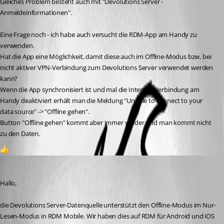
Gleiches Problem besteht auch mit "Devolutions Server - 
Anmeldeinformationen".
Eine Frage noch - ich habe auch versucht die RDM-App am Handy zu 
verwenden.
Hat die App eine Möglichkeit, damit diese auch im Offline-Modus bzw. bei 
nicht aktiver VPN-Verbindung zum Devolutions Server verwendet werden 
kann?
Wenn die App synchronisiert ist und mal die Internet-Verbindung am 
Handy deaktiviert erhält man die Meldung "Unable to connect to your 
data source" -> "Offline gehen".
Button "Offline gehen" kommt aber immer wieder und man kommt nicht 
zu den Daten.
1
Nicolas Dufour
Published a year ago
Hallo,
die Devolutions Server-Datenquelle unterstützt den Offline-Modus im Nur-
Lesen-Modus in RDM Mobile. Wir haben dies auf RDM für Android und iOS 