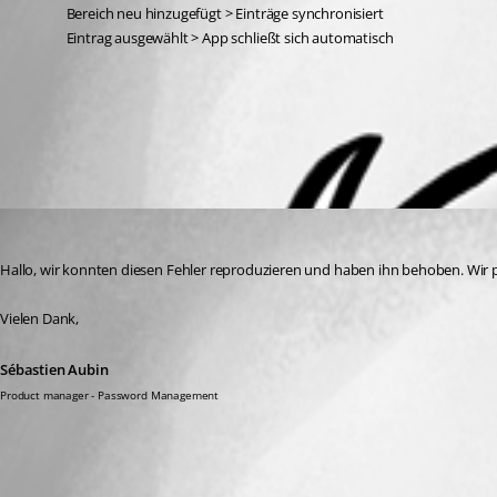
Bereich neu hinzugefügt > Einträge synchronisiert
Eintrag ausgewählt > App schließt sich automatisch
All Comments (1)
Oldest first
Sébastien Aubin
Published 3 years ago
Hallo, wir konnten diesen Fehler reproduzieren und haben ihn behoben. Wir p
Vielen Dank,
Sébastien Aubin
Product manager - Password Management