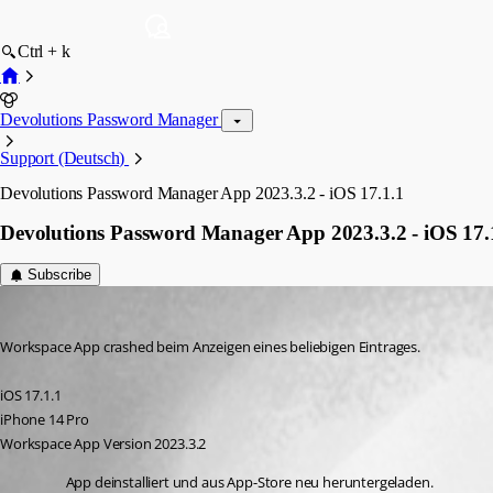
Ctrl + k
Devolutions Password Manager
Support (Deutsch)
Devolutions Password Manager App 2023.3.2 - iOS 17.1.1
Devolutions Password Manager App 2023.3.2 - iOS 17.
Subscribe
ulfstahn
Published 3 years ago
Workspace App crashed beim Anzeigen eines beliebigen Eintrages. 
iOS 17.1.1
iPhone 14 Pro
Workspace App Version 2023.3.2
App deinstalliert und aus App-Store neu heruntergeladen.