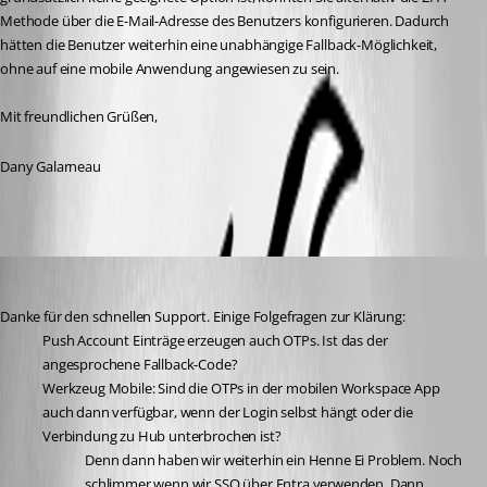
Methode über die E-Mail-Adresse des Benutzers konfigurieren. Dadurch 
hätten die Benutzer weiterhin eine unabhängige Fallback-Möglichkeit, 
ohne auf eine mobile Anwendung angewiesen zu sein.
Mit freundlichen Grüßen,
Dany Galarneau
blue
Published 3 months ago
Danke für den schnellen Support. Einige Folgefragen zur Klärung:
Push Account Einträge erzeugen auch OTPs. Ist das der 
angesprochene Fallback-Code?
Werkzeug Mobile: Sind die OTPs in der mobilen Workspace App 
auch dann verfügbar, wenn der Login selbst hängt oder die 
Verbindung zu Hub unterbrochen ist? 
Denn dann haben wir weiterhin ein Henne Ei Problem. Noch 
schlimmer wenn wir SSO über Entra verwenden. Dann 