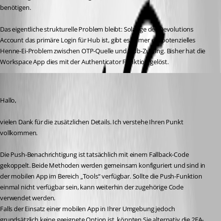
benötigen.
Das eigentliche strukturelle Problem bleibt: Solange der Devolutions 
Account das primäre Login für Hub ist, gibt es immer ein potenzielles 
Henne-Ei-Problem zwischen OTP-Quelle und Hub-Zugang. Bisher hat die 
Workspace App dies mit der Authenticator Funktion gelöst. 
Dany Galarneau
Published 3 months ago
Hallo,
vielen Dank für die zusätzlichen Details. Ich verstehe Ihren Punkt 
vollkommen.
Die Push-Benachrichtigung ist tatsächlich mit einem Fallback-Code 
gekoppelt. Beide Methoden werden gemeinsam konfiguriert und sind in 
der mobilen App im Bereich „Tools“ verfügbar. Sollte die Push-Funktion 
einmal nicht verfügbar sein, kann weiterhin der zugehörige Code 
verwendet werden.
Falls der Einsatz einer mobilen App in Ihrer Umgebung jedoch 
grundsätzlich keine geeignete Option ist, könnten Sie alternativ die 2FA-