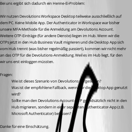
Bei uns ergibt sich dadurch ein Henne-Ei-Problem:
Wir nutzen Devolutions Workspace Desktop teilweise ausschließlich auf 
dem PC. Keine Mobile App. Der Authenticator in Workspace war bisher 
unsere MFA-Methode für die Anmeldung am Devolutions Account. 
Weitere OTP-Einträge (für andere Dienste) liegen im Hub. Wenn wir die 
OTPs jetzt in den Hub Business Vault migrieren und die Desktop App sich 
vom Hub trennt (was bisher regelmäßig passiert), kommen wir nicht mehr 
an das OTP für die Devolutions-Anmeldung. Weil es im Hub liegt, für den 
wir uns erst einloggen müssten.
Fragen:
Wie ist dieses Szenario von Devolutions vorgesehen?
Was ist der empfohlene Fallback, wenn nur die Desktop App genutzt 
wird?
Sollte man den Devolutions-Account-OTP grundsätzlich nicht in den 
Hub migrieren, sondern in einer separaten Authenticator-App (z.B. 
Microsoft Authenticator) belassen?
Danke für eine Einschätzung.