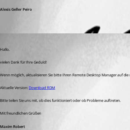
Alexis Geller Peiro
Maxim Robert
Published a month ago
Hallo,
vielen Dank für Ihre Geduld!
Wenn möglich, aktualisieren Sie bitte Ihren Remote Desktop Manager auf die n
Aktuelle Version: 
Download RDM
Bitte teilen Sie uns mit, ob dies funktioniert oder ob Probleme auftreten. 
Mit freundlichen Grüßen
Maxim Robert