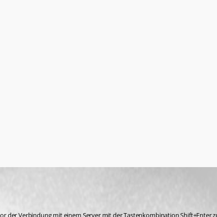
r der Verbindung mit einem Server mit der Tastenkombination Shift+Enter zu 