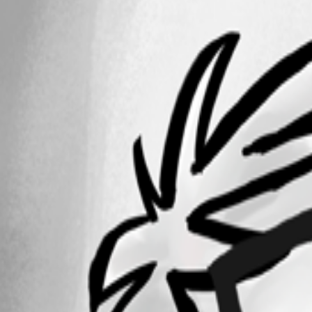
A fix for this issue has been implemented in
version 2026.2.12.0