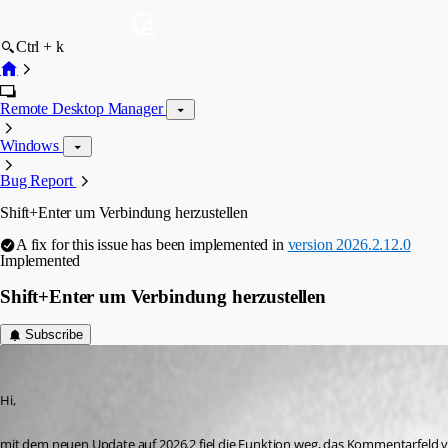
Ctrl + k
Remote Desktop Manager
Windows
Bug Report
Shift+Enter um Verbindung herzustellen
A fix for this issue has been implemented in
version 2026.2.12.0
Implemented
Shift+Enter um Verbindung herzustellen
Subscribe
nekl
Published 2 months ago
Hi,
mit dem neuen Update auf 2026.2 fiel die Funktion weg, das Kommentarfeld vo