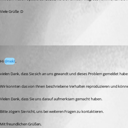
Viele Grüße :D
All Comments (2)
Oldest first
Alexis Geller Peiro
Published 2 months ago
Hi 
@nekl
,
vielen Dank, dass Sie sich an uns gewandt und dieses Problem gemeldet habe
Wir konnten das von Ihnen beschriebene Verhalten reproduzieren und können 
Vielen Dank, dass Sie uns darauf aufmerksam gemacht haben.
Bitte zögern Sie nicht, uns bei weiteren Fragen zu kontaktieren.
Mit freundlichen Grüßen,