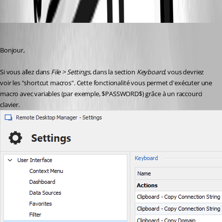
Oldest first
Hubert Mireault
Published 2 years ago
Bonjour,
Si vous allez dans 
File > Settings
, dans la section 
Keyboard
, vous devriez 
voir les "shortcut macros". Cette fonctionalité vous permet d'exécuter une 
macro avec variables (par exemple, $PASSWORD$) grâce à un raccourci 
clavier.