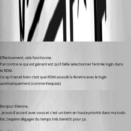
047ae088-be51-4318-a0b6-8098583ed855.png
Etienne F.
Published 2 years ago
Effectivement, cela fonctionne.
Par contre ce qui est génant est qu'il faille selectionner l'entrée login dans 
le RDM.
Ce qu'il serait bien c'est que RDM associé la fenetre avec le login 
autimatiquement (comme Keepass)
David Hervieux
Published 2 years ago
Bonjour Etienne,
  Je suis d'accord avec vous et c'est un item en haute priorité dans ma todo 
list. J'espère dégager du temps trés bientôt pour ça.