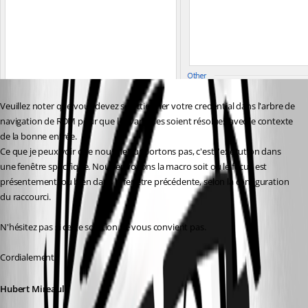
Veuillez noter que vous devez sélectionner votre credential dans l'arbre de 
navigation de RDM pour que les variables soient résolues avec le contexte 
de la bonne entrée.
Ce que je peux voir que nous ne supportons pas, c'est l'exécution dans 
une fenêtre spécifique. Nous envoyons la macro soit où le focus est 
présentement, ou bien dans la fenêtre précédente, selon la configuration 
du raccourci.
N'hésitez pas si cette solution ne vous convient pas.
Cordialement,
Hubert Mireault