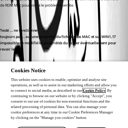
de RDM Mac pour voir si le probleme persite.
Testé ... ne fonctionne 
toujours pas .. aucune propriété du fichier sous MAC et sur WIN1,17 
impossible de modifié les propriétés du fichier éventuellement pour 
revoir le lien
2- Recréer les entrées manuellement pour que ces fichiers soient 
Cookies Notice
accessible de RDM Windows et RDM Mac. Pour faciliter cela, vous pouvez 
This website uses cookies to enable, optimize and analyse site
exporter tout vos documents de RDM Windows 2019.1.41 a l'aide de 
operations, as well as to assist in our marketing efforts and allow you
l'option "Export All Documents" sous File -> Export.
to connect to social media, as described in our
Cookie Policy
. By
continuing to browse on our website or by clicking "Accept", you
consent to our use of cookies for non-essential functions and the
Je tente ...mais nous perdons beaucoup de temps avec votre produit !!!
related processing of personal data. You can also manage your
cookie preferences at any time in our Cookie Preferences Manager
by clicking on the "Manage you cookies" button.