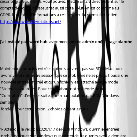
sécurité grace aux roles, vous pouvez mettre un 2fa directement sur le 
compte de votre utilisateutr et aussi cette solution est conforme au 
GDPR. Pour plus d'informations a ce sujet, veuillez consulter ce lien: 
https://password.devolutions.net/
J'ai installé password hub  avec mon compte admin on@ .. page blanche
Maintenant, pour les entrées qui ne s'ouvrent pas sur RDM Mac, nous
 avons vu lors de notre session que ce probleme ne se produit pas si une
 nouvelle entrée est créé et qu'un fichier y est attaché avec le mode 
"Stored in database". Pour cette raison, notre théorie de la 
"Corruption" d'entrées suite a une manipulation par RDM Windows 
semblent
 fondée. Pour cette rasion, 2 choix s'offrent a nous:
1- Attendre la version 2020.1.17 de RDM Windows, ouvrir les entrées
 problématiques sur Windows puis tenter de les ouvrirs avec la derniere 