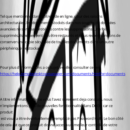
Tel que mentionné dans notre aide en ligne, pour des raisons 
architecturales, les documents stockés dans nos sources de données 
avancées ne sont pas protégés contre les suppressions. Une fois 
supprimés, ils ne peuvent pas être restaurés et nous recommandons de 
conserver une copie sécurisée de tous les documents dans un autre 
périphérique de stockage.
Pour plus d'informations a ce sujet, veuillez consulter ce lien: 
https://help.remotedesktopmanager.com/documents.html?q=documents
A titre informatif, comme vous l'avez surement deja constaté, nous 
n'implementons plus de nouvelles fonctionnalité dans DODB car ce 
produit
 est voué a être éventuellement remplacé pas Password Hub. Le bon côté 
de cela est que ce produit donne acces a un meilleur controle de votre 