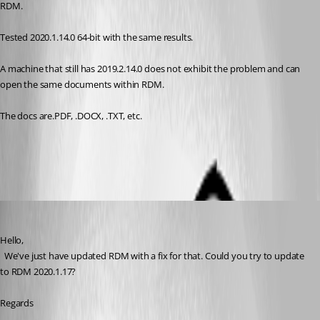
RDM.
Tested 2020.1.14.0 64-bit with the same results.
A machine that still has 2019.2.14.0 does not exhibit the problem and can 
open the same documents within RDM.
The docs are.PDF, .DOCX, .TXT, etc.
All Comments (5)
Oldest first
David Hervieux
Published 6 years ago
Hello,
  We've just have updated RDM with a fix for that. Could you try to update 
to RDM 2020.1.17?
Regards 