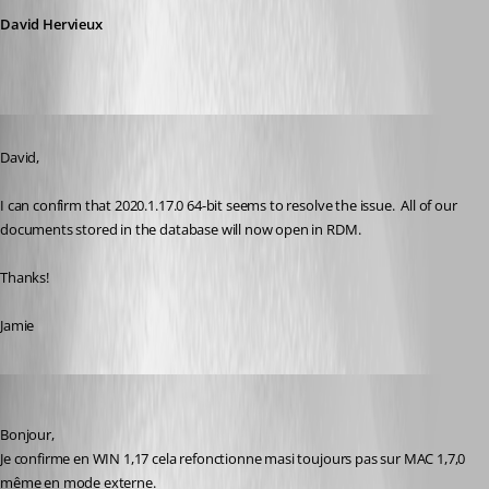
David Hervieux
Published 6 years ago
David,
I can confirm that 2020.1.17.0 64-bit seems to resolve the issue.  All of our 
documents stored in the database will now open in RDM.
Thanks!
Jamie
on
Published 6 years ago
Bonjour, 
Je confirme en WIN 1,17 cela refonctionne masi toujours pas sur MAC 1,7,0 
même en mode externe.