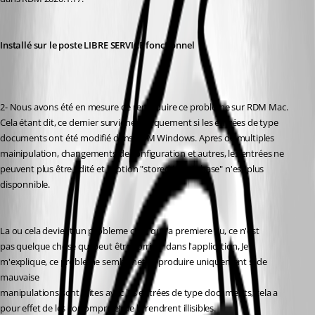
Installé sur le poste LIBRE SERVICE fonctionnel
2- Nous avons été en mesure de reproduire ce probleme sur RDM Mac. 
Cela étant dit, ce dernier survienet uniquement si les entrées de type 
documents ont été modifié dans RDM Windows. Apres de multiples 
mainipulation, changements de configuration et autres, les entrées ne 
peuvent plus être édité et l'option "stored in database" n'est plus 
disponnible.
La ou cela devient un probleme c'est que a premiere vu, ce n'est 
pas quelque chose qui peut être corriger dans l'application, Je 
m'explique, ce probleme semblenet se produire uniquement si de 
mauvaise 
manipulations sont faites avec les entrées de type documents, cela a 
pour effet de les corrompre et de le rendrent illisibles.