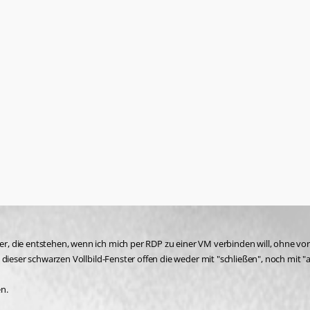
, die entstehen, wenn ich mich per RDP zu einer VM verbinden will, ohne vorh
 dieser schwarzen Vollbild-Fenster offen die weder mit "schließen", noch mit "
n.