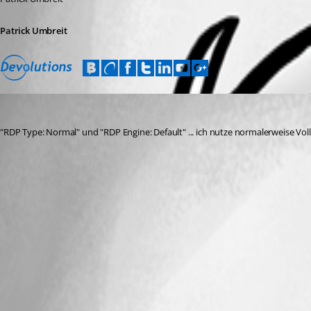
Patrick Umbreit
FriFra
Published 8 years ago
"RDP Type: Normal" und "RDP Engine: Default" ... ich nutze normalerweise Voll