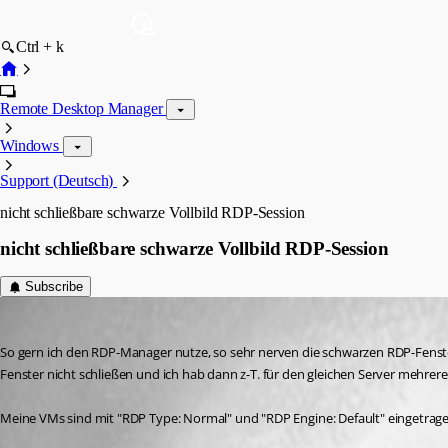
Ctrl + k
Remote Desktop Manager
Windows
Support (Deutsch)
nicht schließbare schwarze Vollbild RDP-Session
nicht schließbare schwarze Vollbild RDP-Session
Subscribe
FriFra
Published 8 years ago
So gern ich den RDP-Manager nutze, so sehr nerven die schwarzen RDP-Fenster
Fenster nicht schließen und ich hab dann z-T. für den gleichen Server mehrere
Meine VMs sind mit "RDP Type: Normal" und "RDP Engine: Default" eingetrage