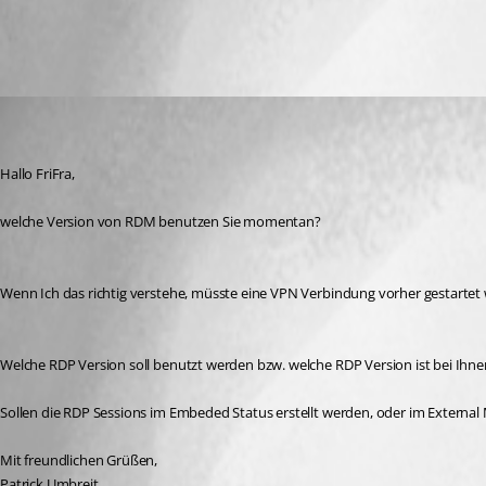
All Comments (2)
Oldest first
Patrick Umbreit
Disabled
Published 8 years ago
Hallo FriFra,
welche Version von RDM benutzen Sie momentan?
Wenn Ich das richtig verstehe, müsste eine VPN Verbindung vorher gestartet 
Welche RDP Version soll benutzt werden bzw. welche RDP Version ist bei Ihnen
Sollen die RDP Sessions im Embeded Status erstellt werden, oder im Externa
Mit freundlichen Grüßen,
Patrick Umbreit