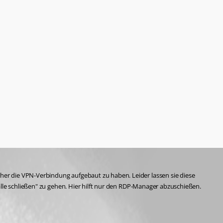
er die VPN-Verbindung aufgebaut zu haben. Leider lassen sie diese 
alle schließen" zu gehen. Hier hilft nur den RDP-Manager abzuschießen.