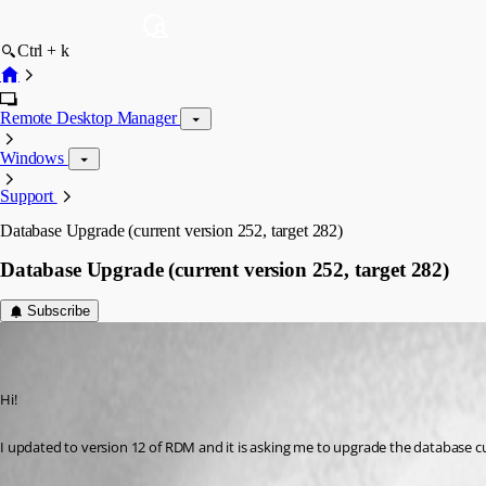
Ctrl + k
Remote Desktop Manager
Windows
Support
Database Upgrade (current version 252, target 282)
Database Upgrade (current version 252, target 282)
Subscribe
christian02
Disabled
Published 10 years ago
Hi!
I updated to version 12 of RDM and it is asking me to upgrade the database cu