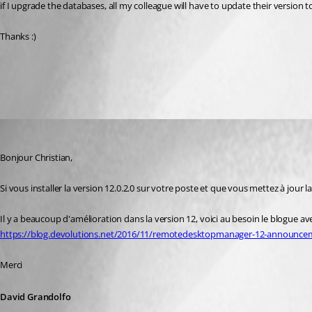
if I upgrade the databases, all my colleague will have to update their version 
Thanks :)
All Comments (3)
Oldest first
David Grandolfo
Published 10 years ago
Bonjour Christian, 
Si vous installer la version 12.0.2.0 sur votre poste et que vous mettez à jour
Il y a beaucoup d'amélioration dans la version 12, voici au besoin le blogue av
https://blog.devolutions.net/2016/11/remotedesktopmanager-12-announce
Merci
David Grandolfo