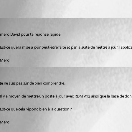
christian02
Published 10 years ago
merci David pour ta réponse rapide.
Est-ce que la mise à jour peut-être faite et par la suite de mettre à jour l'appli
Merci
David Grandolfo
Published 10 years ago
Je ne suis pas sûr de bien comprendre. 
Il y a moyen de mettre un poste à jour avec RDM V12 ainsi que la base de donn
Est-ce que cela répond bien à la question ?
Merci