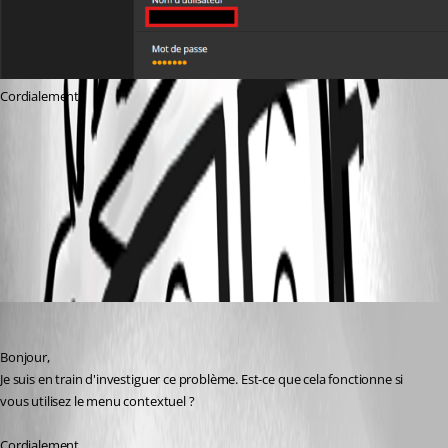
Cordialement,
6788c67e-ba07-4923-aa10-15da34b9b97f.png
All Comments (3)
Oldest first
David Hervieux
Published a month ago
Bonjour,
Je suis en train d'investiguer ce problème. Est-ce que cela fonctionne si 
vous utilisez le menu contextuel ?
Cordialement