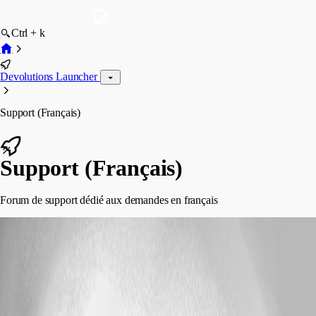
Ctrl + k
Devolutions Launcher
Support (Français)
Support (Français)
Forum de support dédié aux demandes en français
sboudebza
posted 23 days ago
Implemented
Tableau de bord Devolutions Launcher
Bonjour, Nous avons remarqué un bug sur Launcher concernant le
Tableau de bord récemment intégré. Lorsque nous nous connections à