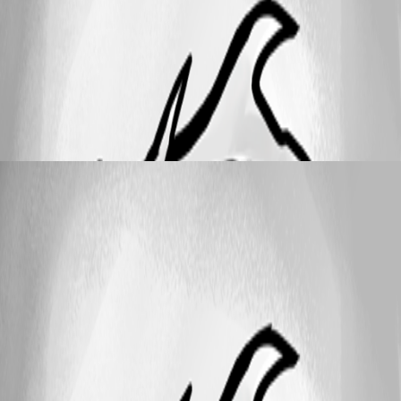
ce comportement ? Dans l'attente de votre retour, je vous remercie par
avance pour votre aide. [image] Cordialement,
56
3
David Hervieux
replied a month ago
25
1 - 2 of 2 items