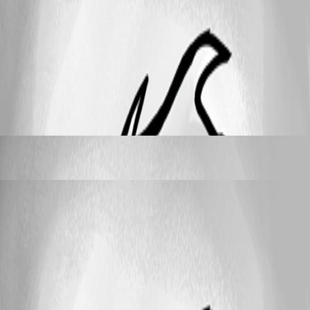
une entrée RDP, ou lorsqu'une action changeant de fenêtre ou en ouvrant
une nouvelle est réalisée, le tableau de bord ne s'affiche plus : [image]
Merci d'avance pour votre retour. Cordialement,
41
5
Maxim Robert
replied 2 days ago
sboudebza
posted a month ago
Devolutions Launcher \ Copie presse-papier non fonctionnelle
Bonjour, Nous rencontrons actuellement un dysfonctionnement avec
l'application Devolutions Launcher . Lorsque nous tentons de copier un
nom d'utilisateur ou un mot de passe depuis les entrées de l'application,
l'action de copie (dans le presse-papiers) ne se réalise pas. Ce problème
impacte l'efficacité de nos équipes au quotidien. Pourriez-vous nous
indiquer si un correctif ou une mise à jour est disponible pour résoudre