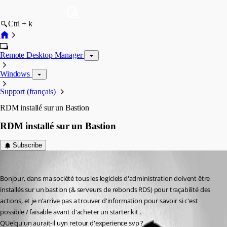
Ctrl + k
Remote Desktop Manager
Windows
Support (français)
RDM installé sur un Bastion
RDM installé sur un Bastion
Subscribe
corinne
Published a month ago
Bonjour, dans ma société tous les logiciels d'administration doivent être 
installés sur un bastion (& serveurs de rebonds RDS) pour traçabilité des 
actions, et je n'arrive pas a trouver d'information pour savoir si c'est 
possible / faisable avant d'acheter un starter kit .
QUelqu'un aurait-il uyn retour d'experience svp ?