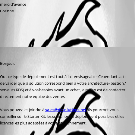
merci d'avance 
Corinne
All Comments (1)
Oldest first
Carl Marien
Published a month ago
Bonjour.
Oui, ce type de déploiement est tout à fait envisageable. Cependant, afin 
de valider que la solution correspond bien à votre architecture (bastion / 
serveurs RDS) et à vos besoins avant un achat, le mieux est de contacter 
directement notre équipe des ventes.
Vous pouvez les joindre à 
sales@devolutions.net
. Ils pourront vous 
conseiller sur le Starter Kit, les scénarios de déploiement possibles et les 
licences les plus adaptées à votre environnement.