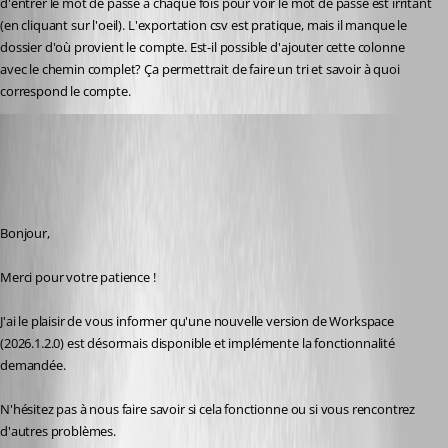
d'entrer le mot de passe à chaque fois pour voir le mot de passe est irritant 
(en cliquant sur l'oeil). L'exportation csv est pratique, mais il manque le 
dossier d'où provient le compte. Est-il possible d'ajouter cette colonne 
avec le chemin complet? Ça permettrait de faire un tri et savoir à quoi 
correspond le compte.
Maxim Robert
Published 4 months ago
Recommended Answer
Bonjour, 
Merci pour votre patience ! 
J'ai le plaisir de vous informer qu'une nouvelle version de Workspace 
(2026.1.2.0) est désormais disponible et implémente la fonctionnalité 
demandée.
N'hésitez pas à nous faire savoir si cela fonctionne ou si vous rencontrez 
d'autres problèmes. 