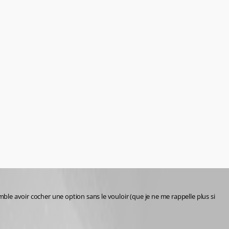
mble avoir cocher une option sans le vouloir (que je ne me rappelle plus si 