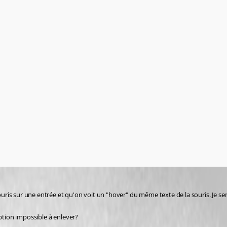
souris sur une entrée et qu'on voit un "hover" du même texte de la souris. Je se
option impossible à enlever?