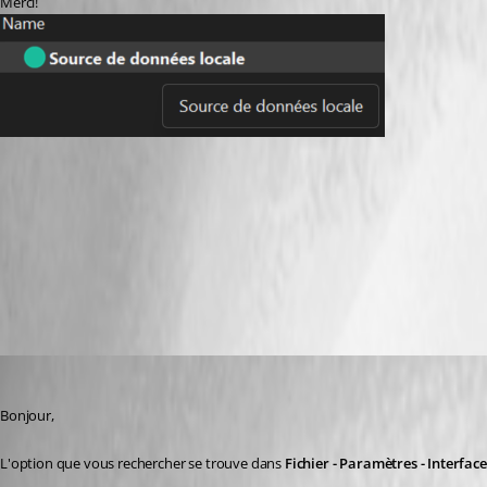
Merci!
06b6033c-0c3f-4e64-99b7-18392b73931f.png
All Comments (4)
Oldest first
Jafran Majeau
Published 6 months ago
Bonjour,
L'option que vous rechercher se trouve dans 
Fichier - Paramètres - Interface