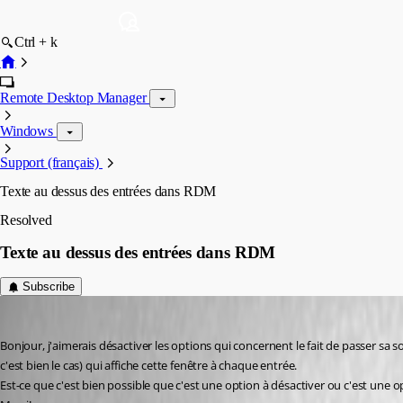
Ctrl + k
Remote Desktop Manager
Windows
Support (français)
Texte au dessus des entrées dans RDM
Resolved
Texte au dessus des entrées dans RDM
Subscribe
laurenttetreault
Published 6 months ago
Bonjour, j'aimerais désactiver les options qui concernent le fait de passer sa 
c'est bien le cas) qui affiche cette fenêtre à chaque entrée. 
Est-ce que c'est bien possible que c'est une option à désactiver ou c'est une 