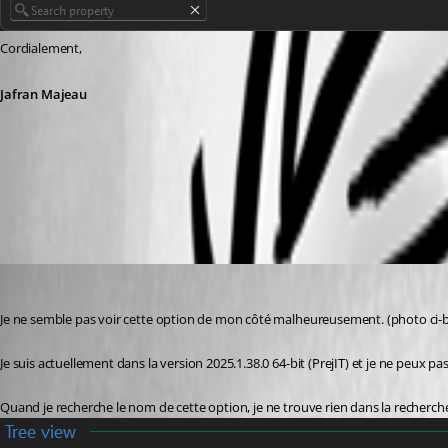
Cordialement,
Jafran Majeau
1c38c71e-86a9-4884-a8d7-eb9a42acf7f2.png
laurenttetreault
Published 6 months ago
Je ne semble pas voir cette option de mon côté malheureusement. (photo ci-
Je suis actuellement dans la version 2025.1.38.0 64-bit (PrejIT) et je ne peux 
Quand je recherche le nom de cette option, je ne trouve rien dans la recherch