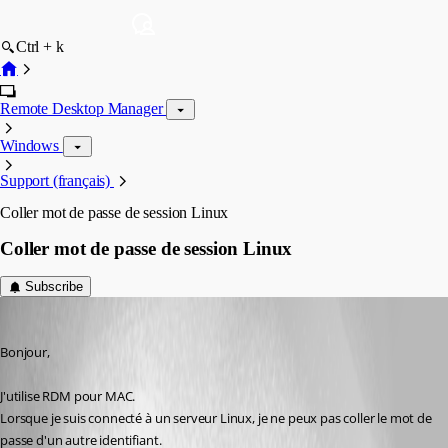
Ctrl + k
Remote Desktop Manager
Windows
Support (français)
Coller mot de passe de session Linux
Coller mot de passe de session Linux
Subscribe
fabien
Published 2 years ago
Bonjour,
J'utilise RDM pour MAC.
Lorsque je suis connecté à un serveur Linux, je ne peux pas coller le mot de 
passe d'un autre identifiant.