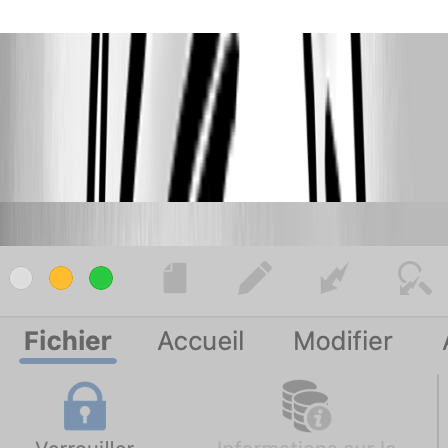
console.png
erreur400.png
karatiens
Published 2 years ago