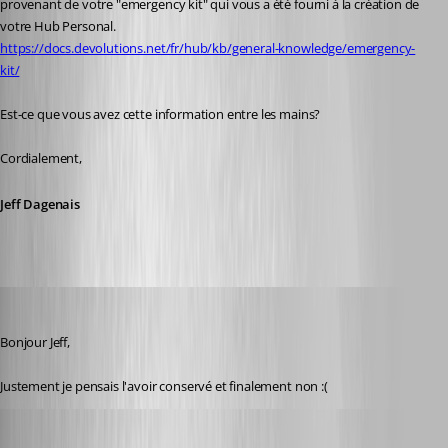
provenant de votre "emergency kit" qui vous a été fourni à la création de 
votre Hub Personal. 
https://docs.devolutions.net/fr/hub/kb/general-knowledge/emergency-
kit/
Est-ce que vous avez cette information entre les mains? 
Cordialement, 
Jeff Dagenais
karatiens
Published 2 years ago
Bonjour Jeff,
Justement je pensais l'avoir conservé et finalement non :(
Jeff Dagenais
Published 2 years ago