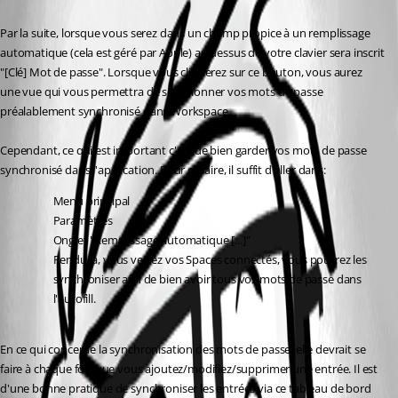
Par la suite, lorsque vous serez dans un champ propice à un remplissage 
automatique (cela est géré par Apple) au dessus de votre clavier sera inscrit 
"[Clé] Mot de passe". Lorsque vous cliquerez sur ce bouton, vous aurez 
une vue qui vous permettra de sélectionner vos mots de passe 
préalablement synchronisé dans Workspace. 
Cependant, ce qui est important c'est de bien garder vos mots de passe 
synchronisé dans l'application. Pour ce faire, il suffit d'aller dans:
Menu principal
Paramètres
Onglet "Remplissage automatique [...]"
Rendu là, vous verrez vos Spaces connectés, vous pourrez les 
synchroniser afin de bien avoir tous vos mots de passe dans 
l'autofill. 
En ce qui concerne la synchronisation des mots de passe, elle devrait se 
faire à chaque fois que vous ajoutez/modifiez/supprimer une entrée. Il est 
d'une bonne pratique de synchroniser les entrées via ce tableau de bord 