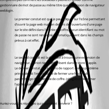
gestionnaire de mot de passe au même titre que l'extension de navigateur 
weblogin.
Le premier constat est que je peux cliquer sur l'icône permettant 
d'ouvrir la page web mais en dehors de l'ouverture d'une page 
sur le site défini dans l'entrée de coffre, aucun identifiant ou mot 
de passe ne sont renseigné automatiquement dans les champs 
prévus à cet effet.
Le second constat est la difficulté à trouver une extension de 
navigateur, à priori rien n'est présent dans le store d'apple.
Le dernier constat, qui à moins de rapport avec le problème 
principale est l'impossibilité de fermer une fenêtre de 
paramétrage d'une entrée de coffre. (obligation de fermer 
l'application entière)
Auriez-vous des réponses qui pourraient convenir ?