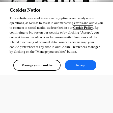
assez régulièrement afin de toujours être à jour avec vos Spaces.
Cookies Notice
J'espère que cela répond bien à vos questions, n'hésitez-pas si vous avez 
This website uses cookies to enable, optimize and analyse site
d'autres interrogations concernant Workspace.
operations, as well as to assist in our marketing efforts and allow you
to connect to social media, as described in our
Cookie Policy
. By
Bonne journée,
continuing to browse on our website or by clicking "Accept", you
consent to our use of cookies for non-essential functions and the
related processing of personal data. You can also manage your
cookie preferences at any time in our Cookie Preferences Manager
Sébastien Aubin
by clicking on the "Manage you cookies" button.
Product manager - Password Management
Manage your cookies
Accept