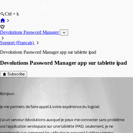
Ctrl + k
Devolutions Password Manager
Support (Français)
Devolutions Password Manager app sur tablette ipad
Devolutions Password Manager app sur tablette ipad
Subscribe
fhays
Published 2 years ago
Bonjour, 
Je me permets de faire appel à votre expérience du logiciel.
J'ai un serveur dévolutions auxquel je peux me connecter sans problème 
via l'application wrokspace sur une tablette IPAD, seulement, je ne 
comprends pas comment les utilisateurs peuvent l'utiliser comme 