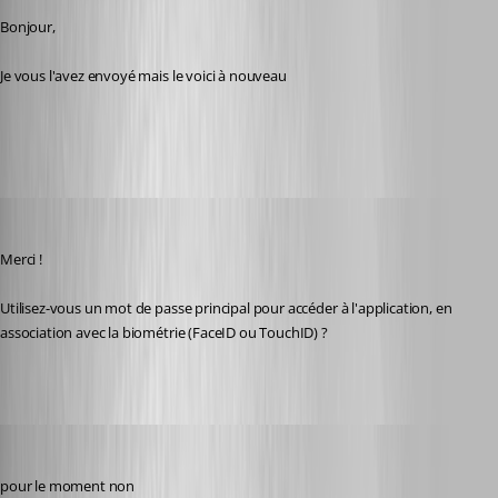
Bonjour,
Je vous l'avez envoyé mais le voici à nouveau
RemoteDesktopManager.log
Frederick Simard
Published 2 years ago
Merci !
Utilisez-vous un mot de passe principal pour accéder à l'application, en 
association avec la biométrie (FaceID ou TouchID) ?
karatiens
Published 2 years ago
pour le moment non