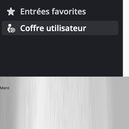
Merci
rdm-web.png
video.mov