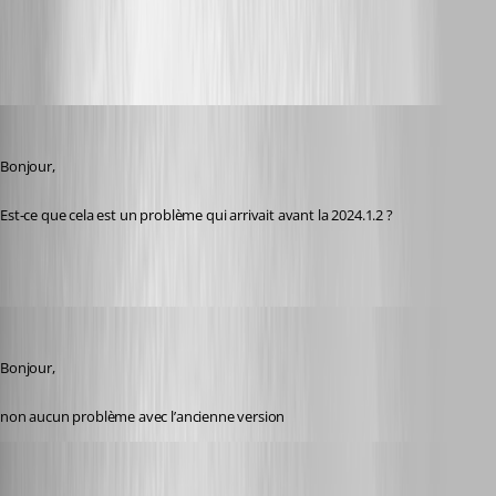
RemoteDesktopManager.log
Frederick Simard
Published 2 years ago
Bonjour,
Est-ce que cela est un problème qui arrivait avant la 2024.1.2 ?
karatiens
Published 2 years ago
Bonjour,
non aucun problème avec l’ancienne version
Frederick Simard
Published 2 years ago