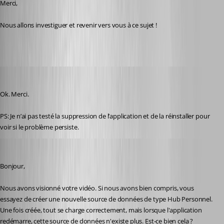
Merci,
Nous allons investiguer et revenir vers vous à ce sujet !
karatiens
Published 2 years ago
Ok. Merci. 
PS: Je n’ai pas testé la suppression de l’application et de la réinstaller pour 
voir si le problème persiste. 
Frederick Simard
Published 2 years ago
Bonjour,
Nous avons visionné votre vidéo. Si nous avons bien compris, vous 
essayez de créer une nouvelle source de données de type Hub Personnel. 
Une fois créée, tout se charge correctement, mais lorsque l'application 
redémarre, cette source de données n'existe plus. Est-ce bien cela ?