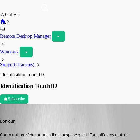
Ctrl + k
Remote Desktop Manager
Windows
Support (français)
Identification TouchID
Identification TouchID
Subscribe
karatiens
Published 3 years ago
Bonjour,
Comment procéder pour qu'il me propose que le TouchID sans rentrer 