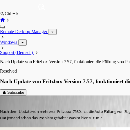
Ctrl + k
Remote Desktop Manager
Windows
Support (Deutsch)
Nach Update von Fritzbox Version 7.57, funktioniert die Füllung von 
Resolved
Nach Update von Fritzbox Version 7.57, funktioniert 
Subscribe
keth_devolutions
Published 3 years ago
Nach dem  Update von mehreren Fritzbox  7530, hat die Auto Füllung von Zugan
Hat jemand schon das Problem gehabt ? was ist hier zu tun ? 