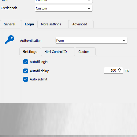
8628d63d-b89f-495b-afcc-7eaa7f487386.png