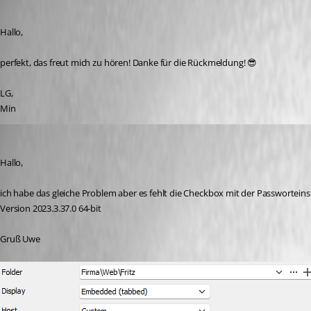
Published 3 years ago
Hallo,
perfekt, das freut mich zu hören! Danke für die Rückmeldung! 😎
LG,
Min
uwecramer
Published 3 years ago
Hallo,
ich habe das gleiche Problem aber es fehlt die Checkbox mit der Passworteins
Version 2023.3.37.0 64-bit
Gruß Uwe