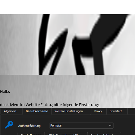
rdm.png
All Comments (8)
Oldest first
Min Destens
Published 3 years ago
Hallo,
deaktiviere im Website Eintrag bitte folgende Einstellung: