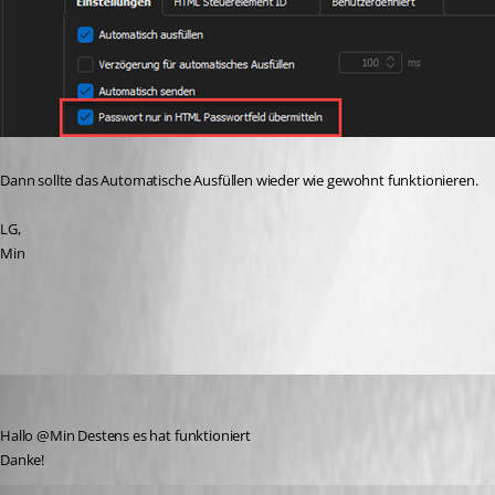
Dann sollte das Automatische Ausfüllen wieder wie gewohnt funktionieren.
LG,
Min
51cec06d-7c9c-4aa2-8b11-c9c5a30b18b5.png
keth_devolutions
Published 3 years ago
Hallo @Min Destens es hat funktioniert
Danke! 
Min Destens