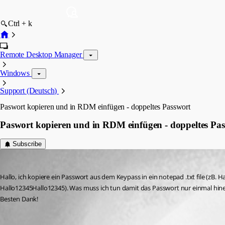
Ctrl + k
Remote Desktop Manager
Windows
Support (Deutsch)
Paswort kopieren und in RDM einfügen - doppeltes Passwort
Paswort kopieren und in RDM einfügen - doppeltes Pa
Subscribe
famzeller
Published 3 years ago
Hallo, ich kopiere ein Passwort aus dem Keypass in ein notepad .txt file (zB. 
Hallo12345Hallo12345). Was muss ich tun damit das Passwort nur einmal hine
Besten Dank!