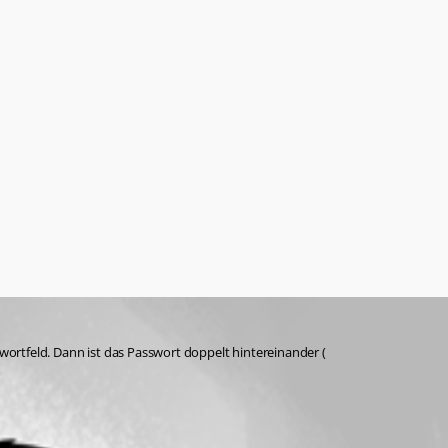
swortfeld. Dann ist das Passwort doppelt hintereinander ( 