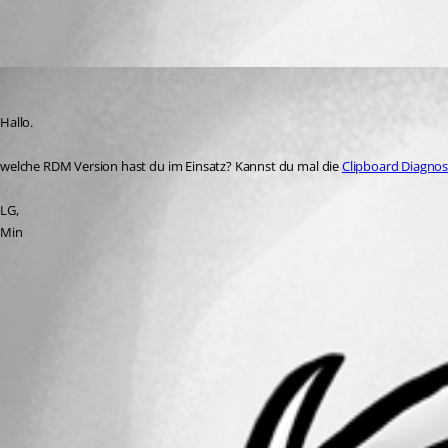
All Comments (1)
Oldest first
Min Destens
Published 3 years ago
Hallo.
welche RDM Version hast du im Einsatz? Kannst du mal die 
Clipboard Diagno
LG,
Min