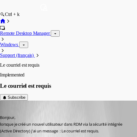
Ctrl + k
Remote Desktop Manager
Windows
Support (français)
Le courriel est requis
Implemented
Le courriel est requis
Subscribe
vincenthossein
Published 6 years ago
Bonjour,
lorsque je créé un nouvel utilisateur dans RDM via la sécurité intégrée 
(Active Directory) j'ai un message  : Le courriel est requis.