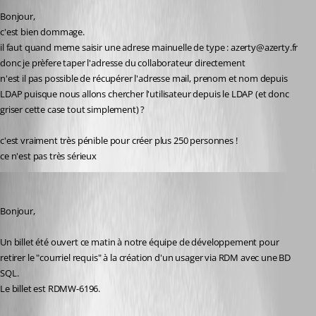
Bonjour,
c'est bien dommage.
il faut quand meme saisir une adrese mainuelle de type : azerty@azerty.fr
donc je prèfere taper l'adresse du collaborateur directement
n'est il pas possible de récupérer l'adresse mail, prenom et nom depuis 
LDAP puisque nous allons chercher l'utilisateur depuis le LDAP (et donc 
griser cette case tout simplement) ?
c'est vraiment très pénible pour créer plus 250 personnes ! 
ce n'est pas très sérieux
Jeff Dagenais
Published 6 years ago
Bonjour, 
Un billet été ouvert ce matin à notre équipe de développement pour 
retirer le "courriel requis" à la création d'un usager via RDM avec une BD 
SQL. 
Le billet est RDMW-6196.