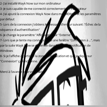
2- J'ai installé Wayk Now sur mon ordinateur
3- Je suis capable de me connecté correctement sur l'utilisateur
4- J'ai ajouté la connexion Wayk Now dans mon RDM avec les paramêtres 
par défaut
5- Lors de la connexion j'obtiens le message d'erreur suivant :"Échec de la 
séquence d'authentification"
6- Je change le paramètre "Affichage" pour "Externe"
7- Lors que je tente ma connexion, j'ai une fenêtre "Connexion à ...", mais 
par la suite Wayk Now se minimize dans la zone de notification de 
Windows
8- Si je l'affiche à partir de la zone de notification et que je clique sur 
"Connexion" ça fonctionne.
Merci à l'avance pour votre aide.
All Comments (1)
Oldest first