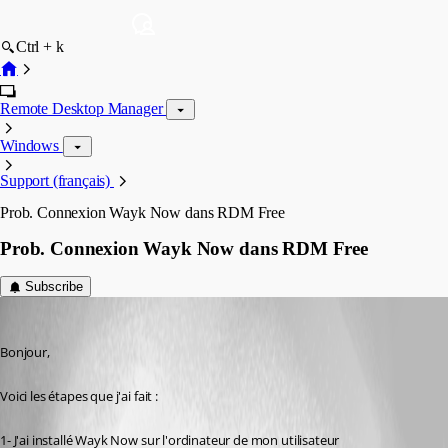
Ctrl + k
Remote Desktop Manager
Windows
Support (français)
Prob. Connexion Wayk Now dans RDM Free
Prob. Connexion Wayk Now dans RDM Free
Subscribe
mthibault
Published 6 years ago
Bonjour,
Voici les étapes que j'ai fait :
1- J'ai installé Wayk Now sur l'ordinateur de mon utilisateur