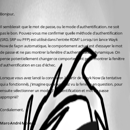
Marc-André Moreau
Published 6 years ago
Bonjour,
Il semblerait que le mot de passe, ou le mode d'authentification, ne soit 
pas le bon. Pouvez-vous me confirmer quelle méthode d'authentification 
(SRD, SRP ou PFP) est utilisé dans l'entrée RDM? Lorsqu'on lance Wayk 
Now de façon automatique, le comportement actuel est d'essayer le mot 
de passe et ne pas montrer la fenêtre d'authentification dynamique. On 
pense potentiellement changer ce comportement pour montrer la fenêtre 
d'authentification en cas d'échec.
Lorsque vous avez lancé la connexion à partir de Wayk Now (la tentative 
qui a fonctionné), j'imagine que vous avez vu la fenêtre en question, pour 
ensuite sélectionner un mode d'authentification et mot de passe 
approprié?
Cordialement,
Marc-André Moreau