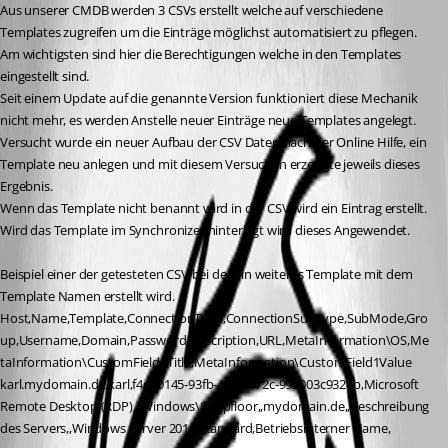
Aus unserer CMDB werden 3 CSVs erstellt welche auf verschiedene 
Templates zugreifen um die Einträge möglichst automatisiert zu pflegen.
Am wichtigsten sind hier die Berechtigungen welche in den Templates 
eingestellt sind.
Seit einem Update auf die genannte Version funktioniert diese Mechanik 
nicht mehr, es werden Anstelle neuer Einträge neue Templates angelegt.
Versucht wurde ein neuer Aufbau der CSV Daten nach der Online Hilfe, ein 
Template neu anlegen und mit diesem Versuchen erzeugte jeweils dieses 
Ergebnis.
Wenn das Template nicht benannt wird in der CSV wird ein Eintrag erstellt.
Wird das Template im Synchronizer hinterlegt wird dieses Angewendet.
Beispiel einer der getesteten CSV bei der ein weiteres Template mit dem 
Template Namen erstellt wird.
Host,Name,Template,ConnectionType,ConnectionSubType,SubMode,Gro
up,Username,Domain,Password,Description,URL,MetaInformation\OS,Me
taInformation\CustomField1Title,MetaInformation\CustomField1Value
karl.mydomain.de,karl,f4ea0145-93fb-4602-972c-998003c9328b,Microsoft 
Remote Desktop (RDP),,,Windows\Shopfloor,,mydomain.de,,Beschreibung 
des Servers,,Windows Server 2016 Standard,Betriebsinterner Name,