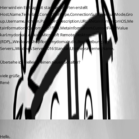
Hier wird ein Eintrag mit standard Werten erstellt
Host,Name,Template,ConnectionType,ConnectionSubType,SubMode,Gro
up,Username,Domain,Password,Description,URL,MetaInformation\OS,Me
taInformation\CustomField1Title,MetaInformation\CustomField1Value
karl.mydomain.de,karl,,Microsoft Remote Desktop 
(RDP),,,Windows\Shopfloor,,mydomain.de,,Beschreibung des 
Servers,,Windows Server 2016 Standard,Betriebsinterner Name,
Übersehe ich vielleicht einen neuen Schalter?
viele grüße
René
All Comments (2)
Oldest first
James Lafleur
Published 6 years ago
Hello,