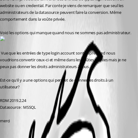
website ou en credential. Par conte je viens de remarquer que seul les 
administrateurs de la datasource peuvent faire la conversion. Même 
comportement dans la voûte privée.
Voici les options qui manque quand nous ne sommes pas administrateur.
 Vue que les entrées de type login account sont deprecated nous 
voudrions convertir ceux-ci et même dans les voûtes privées mais je ne 
peux pas donner les droits administrateurs à tous.
Est-ce qu'il y a une options qui permet de donner les droits à un 
utilisateur?
RDM 2019.2.24
Datasource : MSSQL
merci