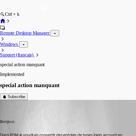
Ctrl + k
Remote Desktop Manager
Windows
Support (français)
special action manquant
Implemented
special action manquant
Subscribe
(user deleted)
Disabled
Published 7 years ago
Bonjour,
Dans RDM je voudrais convertir des entrées de types login account en 