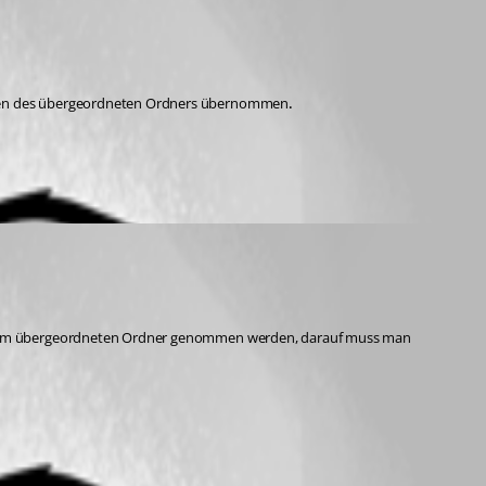
nen des übergeordneten Ordners übernommen
.
us dem übergeordneten Ordner genommen werden, darauf muss man 