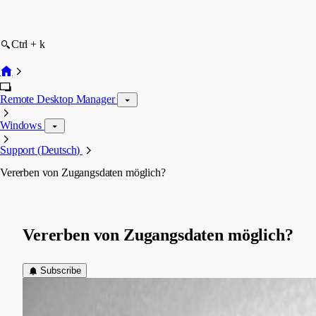
Ctrl + k
Remote Desktop Manager
Windows
Support (Deutsch)
Vererben von Zugangsdaten möglich?
Vererben von Zugangsdaten möglich?
Subscribe
(user deleted)
Disabled
Published 7 years ago