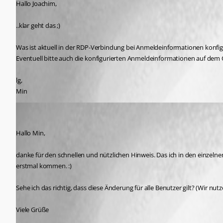
Hallo Joachim,
..klar geht das ;)
Was ist aktuell in der RDP-Verbindung bei Anmeldeinformationen konfigu
Eventuell bitte auch die konfigurierten Anmeldeinformationen auf dem
lg,
Min
Published 7 years ago
Hallo Min,
danke für den schnellen und nützlichen Hinweis. Das ich in den einz
erstmal kommen. :)
Sehe ich das richtig, dass diese Änderung für alle Benutzer gilt? (Wir nu
Viele Grüße