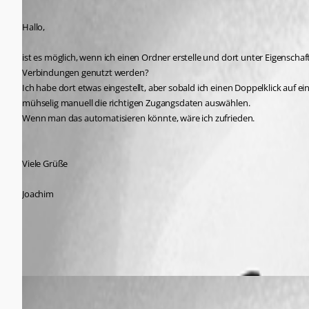
Hallo,
ist es möglich, wenn ich einen Ordner erstelle und dort unter Eigensc
Verbindungen genutzt werden?
Ich habe dort etwas eingestellt, aber sobald ich einen Doppelklick auf 
mühselig manuell die richtigen Zugangsdaten auswählen.
Wenn man das automatisieren könnte, wäre ich zufrieden.
Viele Grüße
Joachim
All Comments (3)
Oldest first
Min Destens
Published 7 years ago