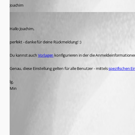
Joachim
Min Destens
Published 7 years ago
Hallo Joachim,
perfekt - danke für deine Rückmeldung! :) 
Du kannst auch 
Vorlagen
 konfigurieren in der die Anmeldeinformatione
Genau, diese Einstellung gelten für alle Benutzer - mittels 
spezifischen Ei
lg,
Min