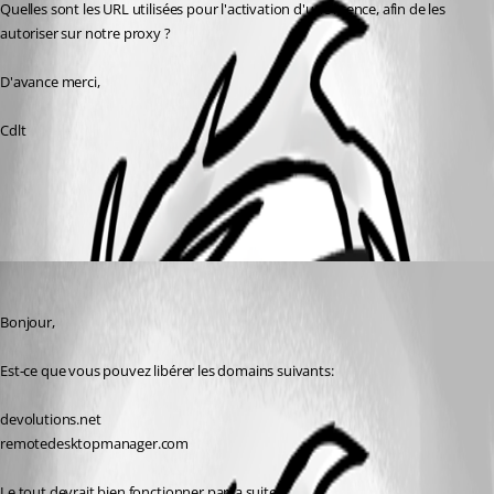
Quelles sont les URL utilisées pour l'activation d'une licence, afin de les 
autoriser sur notre proxy ?
D'avance merci,
Cdlt
All Comments (1)
Oldest first
Jeff Dagenais
Published 8 years ago
Bonjour,
Est-ce que vous pouvez libérer les domains suivants: 
devolutions.net
remotedesktopmanager.com
Le tout devrait bien fonctionner par la suite.