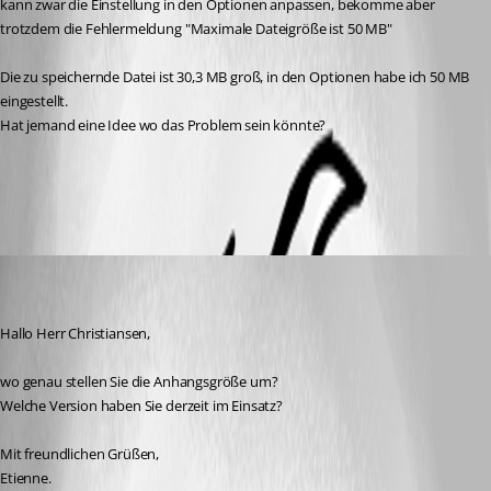
kann zwar die Einstellung in den Optionen anpassen, bekomme aber 
trotzdem die Fehlermeldung "Maximale Dateigröße ist 50 MB" 
Die zu speichernde Datei ist 30,3 MB groß, in den Optionen habe ich 50 MB 
eingestellt.
Hat jemand eine Idee wo das Problem sein könnte?
All Comments (4)
Oldest first
technik01
Disabled
Published 8 years ago
Hallo Herr Christiansen,
wo genau stellen Sie die Anhangsgröße um?
Welche Version haben Sie derzeit im Einsatz?
Mit freundlichen Grüßen,
Etienne.