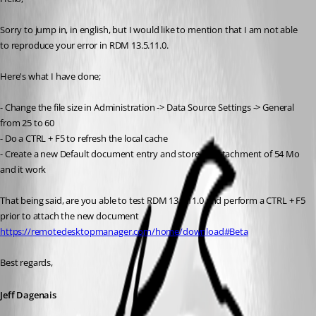
Sorry to jump in, in english, but I would like to mention that I am not able 
to reproduce your error in RDM 13.5.11.0. 
Here's what I have done; 
- Change the file size in Administration -> Data Source Settings -> General 
from 25 to 60
- Do a CTRL + F5 to refresh the local cache
- Create a new Default document entry and store an attachment of 54 Mo 
and it work
That being said, are you able to test RDM 13.5.11.0 and perform a CTRL + F5 
prior to attach the new document
https://remotedesktopmanager.com/home/download#Beta
Best regards,
Jeff Dagenais