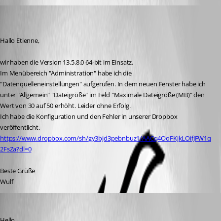
wulf
Disabled
Published 8 years ago
Hallo Etienne,
wir haben die Version 13.5.8.0 64-bit im Einsatz.
Im Menübereich "Administration" habe ich die 
"Datenquelleneinstellungen" aufgerufen. In dem neuen Fenster habe ich 
unter "Allgemein" "Dateigröße" im Feld "Maximale Dateigröße (MB)" den 
Wert von 30 auf 50 erhöht. Leider ohne Erfolg.
Ich habe die Konfiguration und den Fehler in unserer Dropbox 
veröffentlicht.
https://www.dropbox.com/sh/gy3bjd3pebnbuz1/AACq4OoFKjkLOifJFW1q
2FsZa?dl=0
Beste Grüße
Wulf
Jeff Dagenais
Published 8 years ago
Hello,