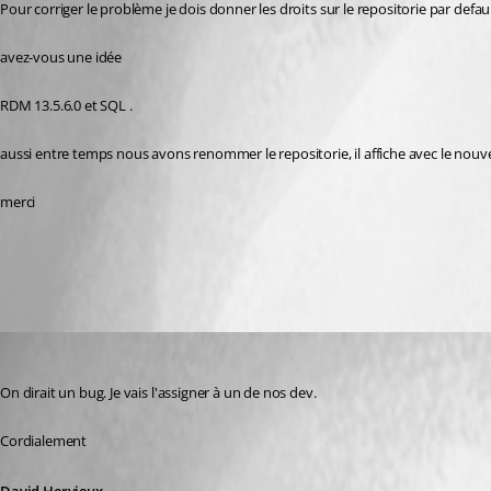
Pour corriger le problème je dois donner les droits sur le repositorie par defaul
avez-vous une idée
RDM 13.5.6.0 et SQL .
aussi entre temps nous avons renommer le repositorie, il affiche avec le nou
merci
All Comments (5)
Oldest first
David Hervieux
Published 8 years ago
On dirait un bug. Je vais l'assigner à un de nos dev.
Cordialement