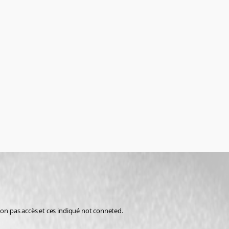
non pas accès et ces indiqué not conneted.