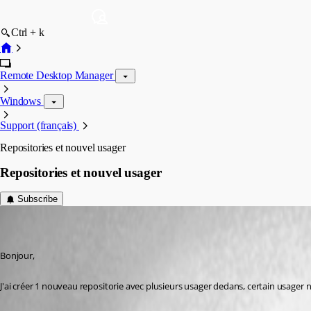
Ctrl + k
Remote Desktop Manager
Windows
Support (français)
Repositories et nouvel usager
Repositories et nouvel usager
Subscribe
(user deleted)
Disabled
Published 8 years ago
Bonjour,
J'ai créer 1 nouveau repositorie avec plusieurs usager dedans, certain usager 