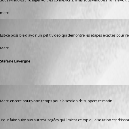
Sous windows 7 l'usager voit les connexions. mais sous windows 10 il ne voit 
merci
Stéfane Lavergne
Published 8 years ago
Est-ce possible d'avoir un petit vidéo qui démontre les étapes exactes pour repr
Merci
Stéfane Lavergne
David Grandolfo
Published 8 years ago
Merci encore pour votre temps pour la session de support ce matin. 
 Pour faire suite aux autres usagées qui liraient ce topic. La solution est d'in