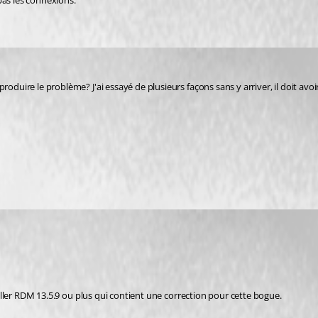
pas les connexions.
oduire le problème? J'ai essayé de plusieurs façons sans y arriver, il doit avoir
staller RDM 13.5.9 ou plus qui contient une correction pour cette bogue.