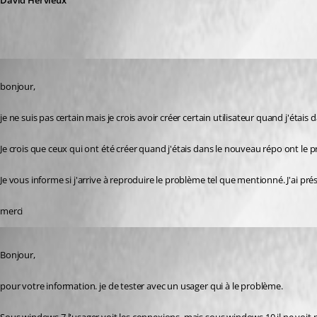
David Hervieux
Published 8 years ago
bonjour,
je ne suis pas certain mais je crois avoir créer certain utilisateur quand j'étai
Je crois que ceux qui ont été créer quand j'étais dans le nouveau répo ont le 
Je vous informe si j'arrive à reproduire le problème tel que mentionné. J'ai pré
merci
Published 8 years ago
Bonjour,
pour votre information. je de tester avec un usager qui à le problème.