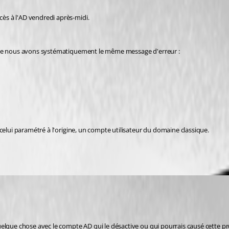
ès à l'AD vendredi après-midi.
tive nous avons systématiquement le même message d'erreur :
celui paramétré à l'origine, un compte utilisateur du domaine classique.
uelque chose avec le compte AD qui le désactive ou qui pourrais causé cette p