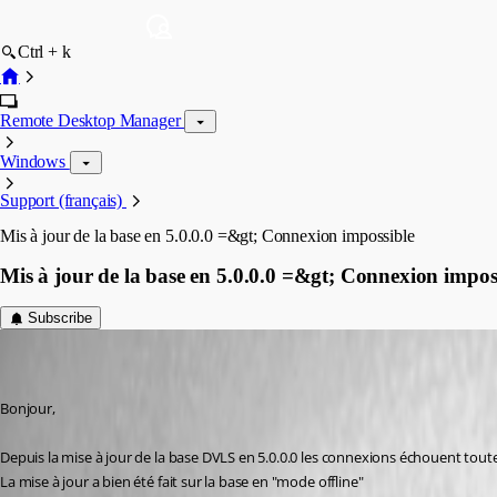
Ctrl + k
Remote Desktop Manager
Windows
Support (français)
Mis à jour de la base en 5.0.0.0 =&gt; Connexion impossible
Mis à jour de la base en 5.0.0.0 =&gt; Connexion impos
Subscribe
ludovic01
Disabled
Published 8 years ago
Bonjour,
Depuis la mise à jour de la base DVLS en 5.0.0.0 les connexions échouent toute
La mise à jour a bien été fait sur la base en "mode offline"