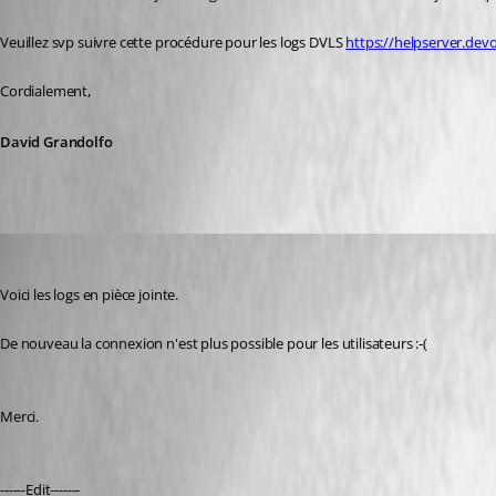
Veuillez svp suivre cette procédure pour les logs DVLS 
https://helpserver.dev
Cordialement,
David Grandolfo
ludovic01
Published 8 years ago
Voici les logs en pièce jointe.
De nouveau la connexion n'est plus possible pour les utilisateurs :-(
Merci.
------Edit-------