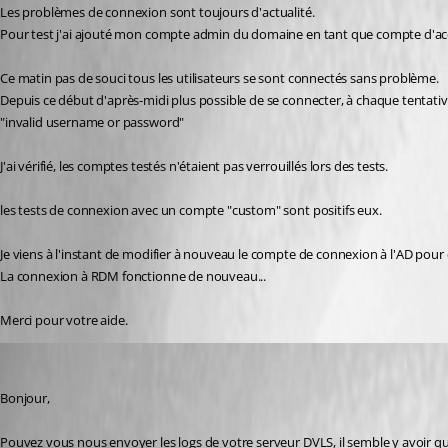
Les problèmes de connexion sont toujours d'actualité.
Pour test j'ai ajouté mon compte admin du domaine en tant que compte d'acc
Ce matin pas de souci tous les utilisateurs se sont connectés sans problème.
Depuis ce début d'après-midi plus possible de se connecter, à chaque tenta
"invalid username or password"
J'ai vérifié, les comptes testés n'étaient pas verrouillés lors des tests.
les tests de connexion avec un compte "custom" sont positifs eux.
Je viens à l'instant de modifier à nouveau le compte de connexion à l'AD pour 
La connexion à RDM fonctionne de nouveau...
Merci pour votre aide.
David Grandolfo
Published 8 years ago
Bonjour, 
Pouvez vous nous envoyer les logs de votre serveur DVLS, il semble y avoir q