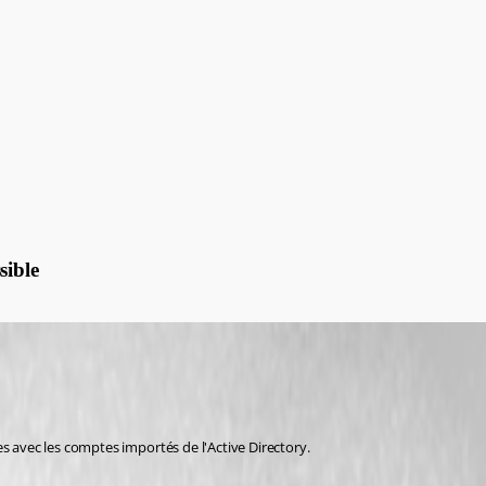
sible
s avec les comptes importés de l'Active Directory.