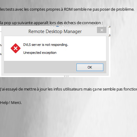
les tests avec les comptes propres à RDM semble ne pas poser de problème.
la pop up suivante apparaît lors des échecs de connexion :
J'ai essayé de mettre à jour les infos utilisateurs mais ça ne semble pas fonctio
Help ! Merci.
All Comments (15)
Oldest first