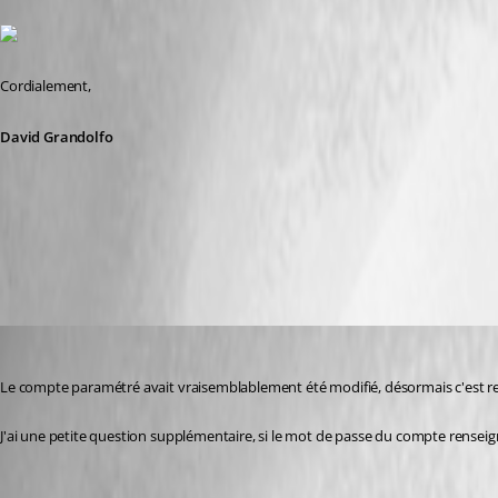
Cordialement,
David Grandolfo
Domain.jpg
ludovic01
Published 8 years ago
Le compte paramétré avait vraisemblablement été modifié, désormais c'est r
J'ai une petite question supplémentaire, si le mot de passe du compte renseign