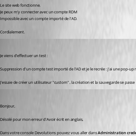
Le site web fonctionne.
Je peux m'y connecter avec un compte RDM
Impossible avec un compte importé de l'AD.
Cordialement.
ludovic01
Published 8 years ago
Je viens d'effectuer un test :
Suppression d'un compte test importé de l'AD et je le recrée : j'ai une pop-up 
J'essaie de créer un utilisateur "custom" , la création et la sauvegarde se pas
David Grandolfo
Published 8 years ago
Bonjour,
Désolé pour mon erreur d'Avoir écrit en anglais,
Dans votre console Devolutions pouvez vous aller dans 
Administration crede