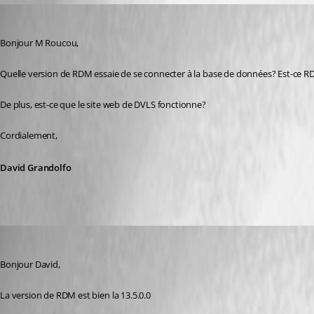
David Grandolfo
Published 8 years ago
Bonjour M Roucou, 
Quelle version de RDM essaie de se connecter à la base de données? Est-ce R
De plus, est-ce que le site web de DVLS fonctionne?
Cordialement,
David Grandolfo
ludovic01
Published 8 years ago
Bonjour David,
La version de RDM est bien la 13.5.0.0