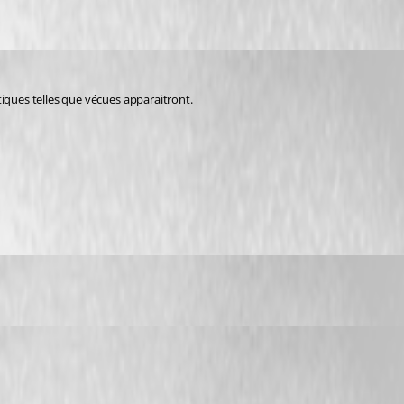
iques telles que vécues apparaitront. 