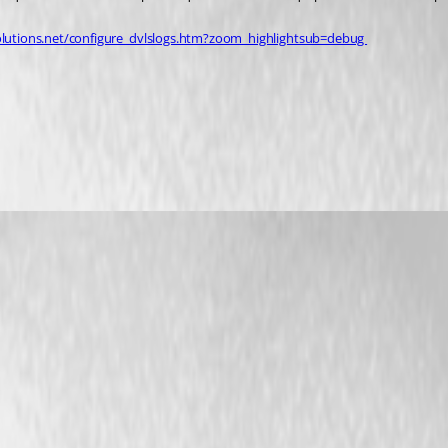
olutions.net/configure_dvlslogs.htm?zoom_highlightsub=debug 