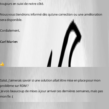
toujours en suivi de notre côté.
Nous vous tiendrons informé dès qu’une correction ou une amélioration 
sera disponible.
Cordialement,
Carl Marien
1
deschenesmathieu324
Published 2 months ago
Salut, j'aimerais savoir si une solution allait être mise en place pour mon 
problème sur RDM ?
 Je vois beaucoup de mises à jour arriver ces dernières semaines, mais pas 
mon fix :(
Erica Poirier
Published 2 months ago