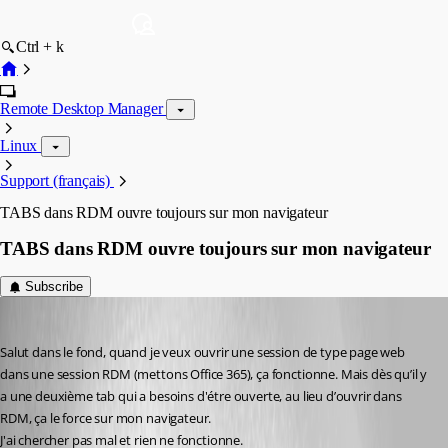
Ctrl + k
Remote Desktop Manager
Linux
Support (français)
TABS dans RDM ouvre toujours sur mon navigateur
TABS dans RDM ouvre toujours sur mon navigateur
Subscribe
deschenesmathieu324
Published 3 months ago
Salut dans le fond, quand je veux ouvrir une session de type page web 
dans une session RDM (mettons Office 365), ça fonctionne. Mais dès qu’il y 
a une deuxième tab qui a besoins d'étre ouverte, au lieu d’ouvrir dans 
RDM, ça le force sur mon navigateur.
J'ai chercher pas mal et rien ne fonctionne.