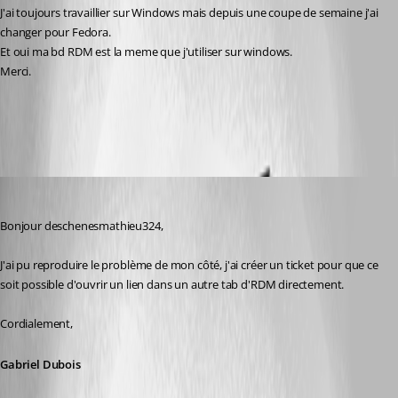
J'ai toujours travaillier sur Windows mais depuis une coupe de semaine j'ai 
changer pour Fedora.
Et oui ma bd RDM est la meme que j'utiliser sur windows.
Merci.
All Comments (8)
Oldest first
Gabriel Dubois
Published 3 months ago
Bonjour deschenesmathieu324,
J'ai pu reproduire le problème de mon côté, j'ai créer un ticket pour que ce 
soit possible d'ouvrir un lien dans un autre tab d'RDM directement.
Cordialement,
Gabriel Dubois