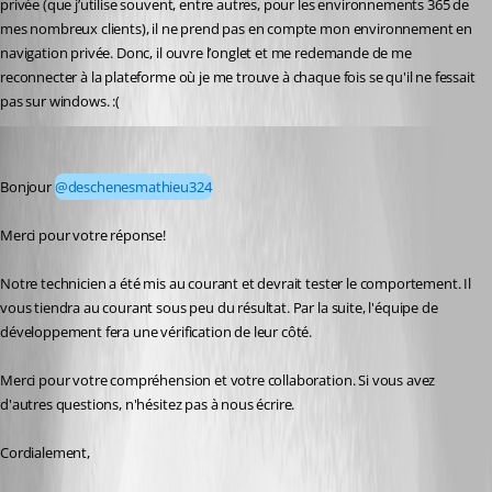
privée (que j’utilise souvent, entre autres, pour les environnements 365 de 
mes nombreux clients), il ne prend pas en compte mon environnement en 
navigation privée. Donc, il ouvre l’onglet et me redemande de me 
reconnecter à la plateforme où je me trouve à chaque fois se qu'il ne fessait 
pas sur windows. :(
Maxim Robert
Published 21 days ago
Bonjour 
@deschenesmathieu324
Merci pour votre réponse! 
Notre technicien a été mis au courant et devrait tester le comportement. Il 
vous tiendra au courant sous peu du résultat. Par la suite, l'équipe de 
développement fera une vérification de leur côté.
Merci pour votre compréhension et votre collaboration. Si vous avez 
d'autres questions, n'hésitez pas à nous écrire. 
Cordialement,