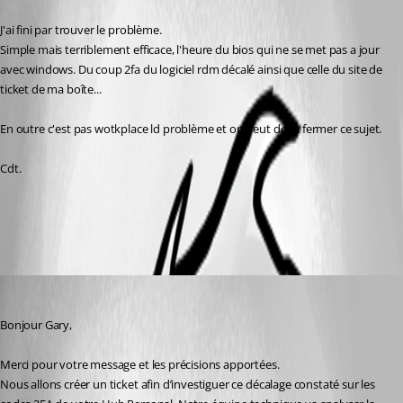
J'ai fini par trouver le problème.
Simple mais terriblement efficace, l'heure du bios qui ne se met pas a jour 
avec windows. Du coup 2fa du logiciel rdm décalé ainsi que celle du site de 
ticket de ma boîte...
En outre c'est pas wotkplace ld problème et on peut donc fermer ce sujet.
Cdt.
All Comments (2)
Oldest first
Dany Galarneau
Published 8 months ago
Bonjour Gary,
Merci pour votre message et les précisions apportées.
Nous allons créer un ticket afin d’investiguer ce décalage constaté sur les 