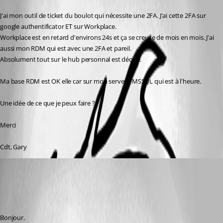
J'ai mon outil de ticket du boulot qui nécessite une 2FA. J'ai cette 2FA sur 
google authentificator ET sur Workplace.
Workplace est en retard d'environs 24s et ça se creuse de mois en mois. J'ai 
aussi mon RDM qui est avec une 2FA et pareil.
Absolument tout sur le hub personnal est décalé.
Ma base RDM est OK elle car sur mon serveur MSSQL qui est à l'heure.
Une idée de ce que je peux faire ?
Merci
Cdt, Gary
khran66
Published 8 months ago
Recommended Answer
Bonjour.