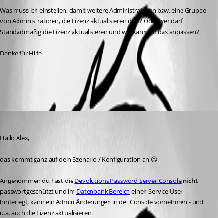
Was muss ich einstellen, damit weitere Administratoren bzw. eine Gruppe 
von Administratoren, die Lizenz aktualisieren darf? Oder wer darf 
Standadmäßig die Lizenz aktualisieren und wie kann ich das anpassen?
Danke für Hilfe
All Comments (3)
Oldest first
Min Destens
Published 6 years ago
Hallo Alex,
das kommt ganz auf dein Szenario / Konfiguration an 😉
Angenommen du hast die 
Devolutions Password Server Console
nicht
passwortgeschützt und im 
Datenbank Bereich
 einen Service User 
hinterlegt, kann ein Admin Änderungen in der Console vornehmen - und 
u.a. auch die Lizenz aktualisieren.