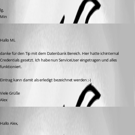
lg,
Min
AlexMoucha
Published 6 years ago
Hallo Mi,
danke für den Tip mit dem Datenbank Bereich. Hier hatte ichinternal 
Credentials gesetzt. Ich habe nun ServiceUser eingetragen und alles 
funktioniert.
Eintrag kann damit als erledigt bezeichnet werden ;-)
Viele Grüße
Alex
Min Destens
Published 6 years ago
Hallo Alex,